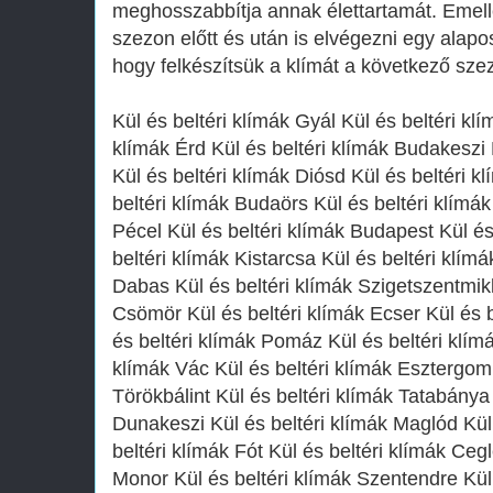
meghosszabbítja annak élettartamát. Emell
szezon előtt és után is elvégezni egy alapos 
hogy felkészítsük a klímát a következő sze
Kül és beltéri klímák Gyál Kül és beltéri kl
klímák Érd Kül és beltéri klímák Budakeszi 
Kül és beltéri klímák Diósd Kül és beltéri 
beltéri klímák Budaörs Kül és beltéri klímák
Pécel Kül és beltéri klímák Budapest Kül és
beltéri klímák Kistarcsa Kül és beltéri klím
Dabas Kül és beltéri klímák Szigetszentmikl
Csömör Kül és beltéri klímák Ecser Kül és 
és beltéri klímák Pomáz Kül és beltéri klím
klímák Vác Kül és beltéri klímák Esztergom 
Törökbálint Kül és beltéri klímák Tatabánya 
Dunakeszi Kül és beltéri klímák Maglód Kül
beltéri klímák Fót Kül és beltéri klímák Ceg
Monor Kül és beltéri klímák Szentendre Kül