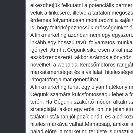
elkezdhetjük felkutatni a potenciális partne
velük a linkcsere, illetve a tartalommegoszt
érdemes folyamatosan monitorozni a saját 
is, hogy feltérképezhessük erősségeinket 
A linkmarketing azonban nem egy egyszeri
inkább egy hosszú távú, folyamatos munka, 
igényel. Ám ha Cégünk sikeresen alkalmazz
eszközrendszerét, akkor számos előnyhöz j
növelheti a weboldal keresőmotoros rangját,
márkaismertséget és a vállalati hitelessége
látogatóforgalmat generálhat.
A linkmarketing tehát egy olyan hatékony 
Cégünk számára kulcsfontosságú lehet a f
terén. Ha Cégünk szakértő módon alkalmaz
stratégiáját, akkor egy erős, online jelenlé
találati listákban jól pozícionált, és a célk
hiteles márkává válhat.Manapság, amikor a 
halad előre, a marketing területe is draszt