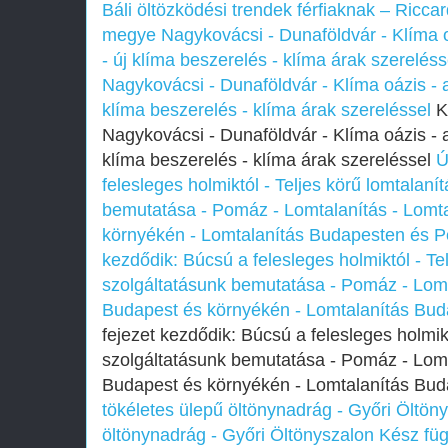
Báli öltözködési trendek férfiaknak – Ricca
megye Nagykovácsi - Dunaföldvár - Klíma o
- új klíma beszerelés - klíma árak szereléss
Nagykovácsi - Dunaföldvár - Klíma oázis - a
klíma beszerelés - klíma árak szereléssel
K
Nagykovácsi - Dunaföldvár - Klíma oázis - a
klíma beszerelés - klíma árak szereléssel
Ú
felesleges holmiktól - Teljes körű lomtalaní
bemutatása - Pomáz - Lomtalanítás - Lomt
környékén - Lomtalanítás Budapesten és 
kezdődik: Búcsú a felesleges holmiktól - Te
szolgáltatásunk bemutatása - Pomáz - Lomt
Budapest és környékén - Lomtalanítás Bu
fejezet kezdődik: Búcsú a felesleges holmikt
szolgáltatásunk bemutatása - Pomáz - Lomt
Budapest és környékén - Lomtalanítás Bu
tökéletes ülepű öltönynadrág - Győri Öltön
öltönynadrág - Győri Öltönyszalon
Kész fü