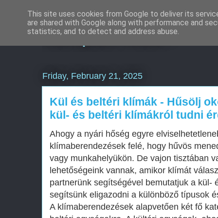
This site uses cookies from Google to deliver its servic
are shared with Google along with performance and secu
Komplex Web+
statistics, and to detect and address abuse.
Friday, February 21, 2025
Kül és beltéri klímák - Hűsölj o
kül- és beltéri klímákról tudni 
Ahogy a nyári hőség egyre elviselhetetlene
klímaberendezések felé, hogy hűvös mened
vagy munkahelyükön. De vajon tisztában v
lehetőségeink vannak, amikor klímát vála
partnerünk segítségével bemutatjuk a kül- é
segítsünk eligazodni a különböző típusok é
A klímaberendezések alapvetően két fő kate