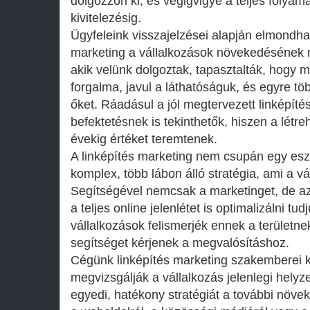
dolgozzon ki, és végigvigye a teljes folyama
kivitelezésig.
Ügyfeleink visszajelzései alapján elmondhat
marketing a vállalkozások növekedésének m
akik velünk dolgoztak, tapasztalták, hogy 
forgalma, javul a láthatóságuk, és egyre t
őket. Ráadásul a jól megtervezett linképít
befektetésnek is tekinthetők, hiszen a létre
évekig értéket teremtenek.
A linképítés marketing nem csupán egy e
komplex, több lábon álló stratégia, ami a vá
Segítségével nemcsak a marketinget, de az
a teljes online jelenlétet is optimalizálni t
vállalkozások felismerjék ennek a területne
segítséget kérjenek a megvalósításhoz.
Cégünk linképítés marketing szakemberei k
megvizsgálják a vállalkozás jelenlegi helyz
egyedi, hatékony stratégiát a további növ