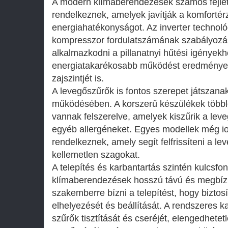
A modern klímaberendezések számos fejlet
rendelkeznek, amelyek javítják a komfortér
energiahatékonyságot. Az inverter technoló
kompresszor fordulatszámának szabályozás
alkalmazkodni a pillanatnyi hűtési igények
energiatakarékosabb működést eredményez
zajszintjét is.
A levegőszűrők is fontos szerepet játszan
működésében. A korszerű készülékek több
vannak felszerelve, amelyek kiszűrik a leve
egyéb allergéneket. Egyes modellek még ion
rendelkeznek, amely segít felfrissíteni a le
kellemetlen szagokat.
A telepítés és karbantartás szintén kulcsf
klímaberendezések hosszú távú és megbí
szakemberre bízni a telepítést, hogy biztos
elhelyezését és beállítását. A rendszeres k
szűrők tisztítását és cseréjét, elengedhete