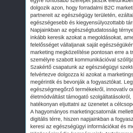
egyre fontosabb szerepet játszik életünkbe
dolgozik azon, hogy forradalmi B2C market
partnereit az egészségügy területén, ezálta
egészségesebb és kiegyensúlyozottabb tá
Napjainkban az egészségtudatosság térnye
inkább keresik azokat a megoldásokat, ame
felelősséget vállaljanak saját egészségüké
marketing megközelítése pontosan erre a tre
személyre szabott kommunikációval szólítj
Szakértő csapatunk az egészségügyi szekt
felvértezve dolgozza ki azokat a marketing
megérintik és bevonják a fogyasztókat. Le
egészségmegőrző termékekről, innovatív o
életmódváltást támogató szolgáltatásokról, 
hatékonyan eljuttatni az üzenetet a célcsop
A hagyományos marketingcsatornák mellett 
digitális térre, hiszen napjainkban a fogyas
keresi az egészségügyi információkat és m