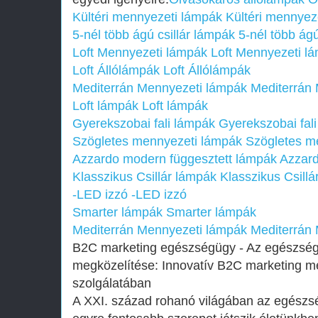
Kültéri mennyezeti lámpák
Kültéri mennyez
5-nél több ágú csillár lámpák
5-nél több ágú
Loft Mennyezeti lámpák
Loft Mennyezeti l
Loft Állólámpák
Loft Állólámpák
Mediterrán Mennyezeti lámpák
Mediterrán
Loft lámpák
Loft lámpák
Gyerekszobai fali lámpák
Gyerekszobai fal
Szögletes mennyezeti lámpák
Szögletes m
Azzardo modern függesztett lámpák
Azzard
Klasszikus Csillár lámpák
Klasszikus Csill
-LED izzó
-LED izzó
Smarter lámpák
Smarter lámpák
Mediterrán Mennyezeti lámpák
Mediterrán
B2C marketing egészségügy - Az egészségü
megközelítése: Innovatív B2C marketing 
szolgálatában
A XXI. század rohanó világában az egészs