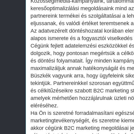
Közösségimédia-kampányaink, tartalommark
keresőoptimalizálási megoldásaink mind azt
partnereink termékei és szolgáltatásai a l
eljussanak, és valódi értéket teremtsenek 
Az adatvezérelt döntéshozatal korában ele
alapos ismerete és a fogyasztói viselkedé
Cégünk fejlett adatelemzési eszközökkel és
dolgozik, hogy pontosan megértsük a célköz
és döntési folyamatait. Így minden kampány
maximalizáljuk annak hatékonyságát és me
Büszkék vagyunk arra, hogy ügyfeleink sike
tekintjük. Partnereinkkel szorosan együttm
és célkitűzéseikre szabott B2C marketing st
amelyek mérhetően hozzájárulnak üzleti nö
eléréséhez.
Ha Ön is szeretné forradalmasítani egészs
marketingtevékenységét, és szeretne kieme
akkor cégünk B2C marketing megoldásai jel