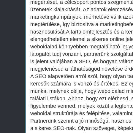
megértését, a célcsoport pontos szegmentá
üzenetek kialakítását. Az adatok elemzésév
marketingkampányok, mérhetővé válik azo
megtérülése, így biztosítva a marketingbef
hasznosulását.A tartalomfejlesztés és a ke
elengedhetetlen elemei a sikeres online je
weboldalad könnyebben megtalálható legye
látogatót tudj vonzani, partnerünk szolgált
is jelent valójában a SEO, és hogyan válto
megjelenésed a láthatóságod növelése ér
A SEO alapvetően arról szól, hogy olyan tar
keresők számára is vonzó és értékes. Ez 
munka, melynek célja, hogy weboldalad min
találati listákon. Ahhoz, hogy ezt elérhesd,
figyelembe venned, melyek közül a legfont
weboldal struktúrája és felépítése, valamint
Partnerünk szerint a jó minőségű, hasznos 
a sikeres SEO-nak. Olyan szöveget, képeket