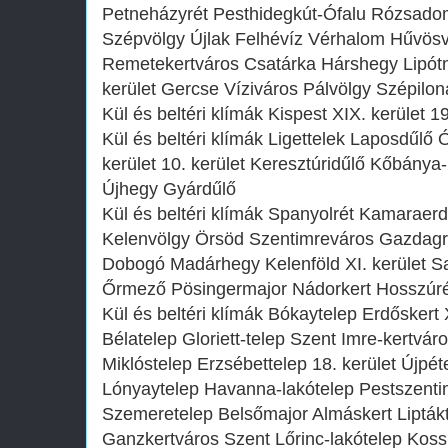
Petneházyrét Pesthidegkút-Ófalu Rózsado
Szépvölgy Újlak Felhévíz Vérhalom Hűvös
Remetekertváros Csatárka Hárshegy Lipót
kerület Gercse Víziváros Pálvölgy Szépilo
Kül és beltéri klímák Kispest XIX. kerület 1
Kül és beltéri klímák Ligettelek Laposdűlő
kerület 10. kerület Keresztúridűlő Kőbánya
Újhegy Gyárdűlő
Kül és beltéri klímák Spanyolrét Kamaraer
Kelenvölgy Örsöd Szentimreváros Gazdagr
Dobogó Madárhegy Kelenföld XI. kerület S
Őrmező Pösingermajor Nádorkert Hosszúrét 
Kül és beltéri klímák Bókaytelep Erdőskert 
Bélatelep Gloriett-telep Szent Imre-kertvá
Miklóstelep Erzsébettelep 18. kerület Újpé
Lónyaytelep Havanna-lakótelep Pestszent
Szemeretelep Belsőmajor Almáskert Liptákt
Ganzkertváros Szent Lőrinc-lakótelep Koss