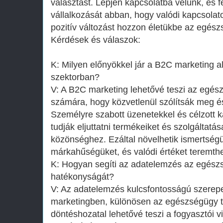
választást. Lépjen kapcsolatba velünk, és f
vállalkozását abban, hogy valódi kapcsolato
pozitív változást hozzon életükbe az egész
Kérdések és válaszok:
K: Milyen előnyökkel jár a B2C marketing 
szektorban?
V: A B2C marketing lehetővé teszi az egés
számára, hogy közvetlenül szólítsák meg és
Személyre szabott üzenetekkel és célzott
tudják eljuttatni termékeiket és szolgáltat
közönséghez. Ezáltal növelhetik ismertségük
márkahűségüket, és valódi értéket teremthe
K: Hogyan segíti az adatelemzés az egész
hatékonyságát?
V: Az adatelemzés kulcsfontosságú szerep
marketingben, különösen az egészségügy te
döntéshozatal lehetővé teszi a fogyasztói 