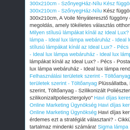
300x210cm - SzőnyegHáz-Nílu
Kész függö
300x210cm - SzőnyegHáz-Nílu
Kész függö
300x210cm, A Voile fényáteresztő függöny 
megoldás, amely tökéletes választás ottho
Milyen stílusú lámpákat kínál az Ideal Lux? 
lámpa - Ideal lux lámpa webáruház - Ideal 
stílusú lámpákat kínál az Ideal Lux? - Pécs
- Ideal lux lámpa webáruház - Ideal lux lá
lámpákat kínál az Ideal Lux? - Pécs - Postav
lux lámpa webáruház - Ideal lux lámpa ren
Felhasználási területek szerint - Töltőanya
területek szerint - Töltőanyag
Plüssállatba, 
szerint, Töltőanyag - Szilikonizált Poliészt
szilikonizaltpoliesztergolyo"
Havi díjas kere
Online Marketing Ügynökség
Havi díjas ke
Online Marketing Ügynökség
Havi díjas ker
érdemes ezt a stratégiát választani? - Cik
tartalmaz mindenki számára!
Sigma lámpa 