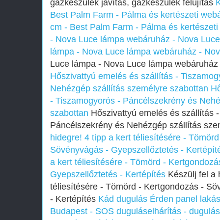
gázkészülék javítás, gázkészülék felújítás
K
Best Palm Farm - Pálma és kertészeti web
cm - Best Palm Farm - Pálma és kertészet
- Nova Luce lámpa webáruház - Nova Luce
lámpa - Nova Luce lámpa webáruház - Nov
Luce lámpa - Nova Luce lámpa webáruház 
Hőszivattyú emelés és szállítás - Tiszamo
Nehézgép szállítás személyre szabottan
Hő
- Tiszamogyorós - Páncélszekrény és Nehé
szabottan
Hőszivattyú emelés és szállítás 
Páncélszekrény és Nehézgép szállítás sze
hidegre! 4 tipp a kert téliesítésére - Tömör
Sövényvágás - Gyepszellőztetés - Kertépít
a kert téliesítésére - Tömörd - Kertgondoz
Gyepszellőztetés - Kertépítés
Készülj fel a 
téliesítésére - Tömörd - Kertgondozás - S
- Kertépítés
Kád dugulás Érden panel lakás
Budapest - SOS duguláselhárítás - duguláse