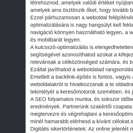
létrehoznod, amelyek valódi értéket nyújta
amelyek arra ösztönzik őket, hogy tovább 
Ezzel párhuzamosan a weboldal felépítésér
optimalizálására is nagy hangsúlyt kell fek
navigáció könnyen használható legyen, a w
és mobilbarát legyen.
A kulcsszó-optimalizálás is elengedhetetl
segítségével azonosíthatod azokat a kifeje
relevánsak a célközönséged számára, és be
Ezáltal javíthatod a weboldalad rangsorolás
Emellett a backlink-építés is fontos, vagyi
weboldalakról is hivatkozzanak a te oldadra
tekintélyét a keresőmotorok szemében, és ja
A SEO folyamatos munka, és sokszor időbe 
eredmények. Partnerünk szakértői csapata
megtervezni és végrehajtani a keresőoptimal
minél hamarabb elérhesd a kívánt célokat.
Digitális sikertörténetek: Az online jelenlé