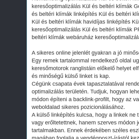
keresőoptimalizálás Kül és beltéri klímák 
és beltéri klímák linképítés Kül és beltéri
Kül és beltéri klímák havidíjas linképítés Kü
keresőoptimalizálás Kül és beltéri klímák
beltéri klímák webáruház keresőoptimalizál
A sikeres online jelenlét gyakran a jó minő
Egy remek tartalommal rendelkező oldal ug
keresőmotorok ranglistáin előkelő helyet el
és minőségű külső linket is kap.
Cégünk csapata évek tapasztalatával rende
optimalizálás területén. Tudjuk, hogyan le
módon építeni a backlink-profilt, hogy az v
weboldalad sikeres pozicionálásához.
A külső linképítés kulcsa, hogy a linkek n
vagy erőltetettnek, hanem szerves módon 
tartalmakban. Ennek érdekében széles eszk
magában foglalja a vendégposzt-írástól k