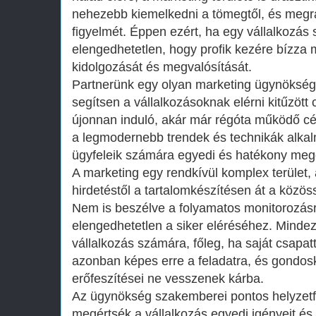
nehezebb kiemelkedni a tömegtől, és megra
figyelmét. Éppen ezért, ha egy vállalkozás
elengedhetetlen, hogy profik kezére bízza 
kidolgozását és megvalósítását.
Partnerünk egy olyan marketing ügynökség
segítsen a vállalkozásoknak elérni kitűzött 
újonnan induló, akár már régóta működő cé
a legmodernebb trendek és technikák alka
ügyfeleik számára egyedi és hatékony mego
A marketing egy rendkívül komplex terület,
hirdetéstől a tartalomkészítésen át a közö
Nem is beszélve a folyamatos monitorozásr
elengedhetetlen a siker eléréséhez. Mindez
vállalkozás számára, főleg, ha saját csapat
azonban képes erre a feladatra, és gondosk
erőfeszítései ne vesszenek kárba.
Az ügynökség szakemberei pontos helyzet
megértsék a vállalkozás egyedi igényeit és 