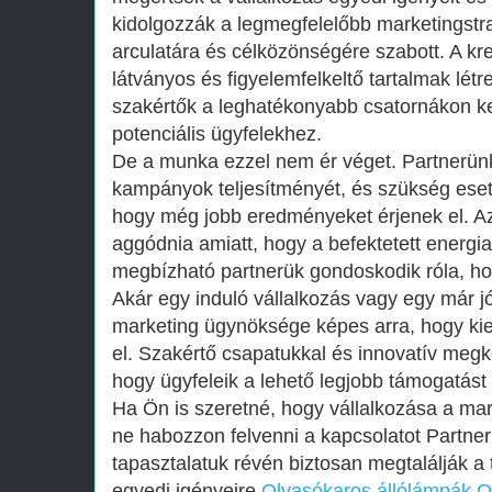
kidolgozzák a legmegfelelőbb marketingstra
arculatára és célközönségére szabott. A kr
látványos és figyelemfelkeltő tartalmak létr
szakértők a leghatékonyabb csatornákon kere
potenciális ügyfelekhez.
De a munka ezzel nem ér véget. Partnerün
kampányok teljesítményét, és szükség ese
hogy még jobb eredményeket érjenek el. Az
aggódnia amiatt, hogy a befektetett energi
megbízható partnerük gondoskodik róla, ho
Akár egy induló vállalkozás vagy egy már 
marketing ügynöksége képes arra, hogy k
el. Szakértő csapatukkal és innovatív megkö
hogy ügyfeleik a lehető legjobb támogatást 
Ha Ön is szeretné, hogy vállalkozása a mark
ne habozzon felvenni a kapcsolatot Partner
tapasztalatuk révén biztosan megtalálják a
egyedi igényeire.
Olvasókaros állólámpák
O