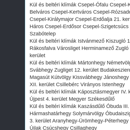
Kül és beltéri klímák Csepel-Ófalu Csepel-
Belváros Csepel-Kertváros Csepel-Rózsad
Csepel-Királymajor Csepel-Erdőalja 21. kerü
Háros Csepel-Erdősor Csepel-Szigetcsúcs 
Szabótelep
Kül és beltéri klímák Istvánmező Kiszugló 1
Rákosfalva Városliget Herminamező Zugló 
kerület
Kül és beltéri klímák Mártonhegy Németvölg
Svábhegy Zugliget 12. kerület Budakeszie
Magasút Kútvölgy Kissvábhegy Jánoshegy
XII. kerület Csillebérc Virányos Istenhegy
Kül és beltéri klímák Káposztásmegyer IV. k
Újpest 4. kerület Megyer Székesdűlő
Kül és beltéri klímák Kaszásdűlő Óbuda III
Hármashatárhegy Solymárvölgy Óbudaiszi
3. kerület Aranyhegy-Ürömhegy-Péterhegy
Újlak Csúcshegy Csillaghegy