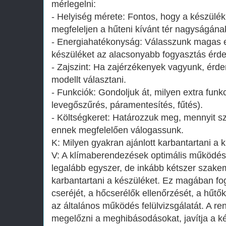
mérlegelni:
- Helyiség mérete: Fontos, hogy a készülék
megfeleljen a hűteni kívánt tér nagyságána
- Energiahatékonyság: Válasszunk magas e
készüléket az alacsonyabb fogyasztás érd
- Zajszint: Ha zajérzékenyek vagyunk, érd
modellt választani.
- Funkciók: Gondoljuk át, milyen extra funkc
levegőszűrés, páramentesítés, fűtés).
- Költségkeret: Határozzuk meg, mennyit sz
ennek megfelelően válogassunk.
K: Milyen gyakran ajánlott karbantartani a
V: A klímaberendezések optimális működés
legalább egyszer, de inkább kétszer szakem
karbantartani a készüléket. Ez magában fogl
cseréjét, a hőcserélők ellenőrzését, a hűtő
az általános működés felülvizsgálatát. A re
megelőzni a meghibásodásokat, javítja a k