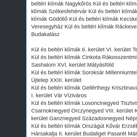
beltéri klímák Nagykőrös Kül és beltéri klím
klímák Székesfehérvár Kül és beltéri klímá
klímák Gödöllő Kül és beltéri klímák Kecske
Veresegyház Kül és beltéri klímák Ráckeve 
Budakalász
Kül és beltéri klímák 6. kerület VI. kerület 
Kül és beltéri klímák Cinkota Rákosszentmi
Sashalom XVI. kerület Mátyásföld
Kül és beltéri klímák Soroksár Millenniumte
Újtelep XXIII. kerület
Kül és beltéri klímák Gellérthegy Krisztina
I. kerület Vár Víziváros
Kül és beltéri klímák Losoncinegyed Tiszt
Csarnoknegyed Orczynegyed VIII. kerület 
kerület Ganznegyed Századosnegyed Nép
Kül és beltéri klímák Országút Kővár Erzs
Hársakalja II. kerület Budaliget Pasarét M