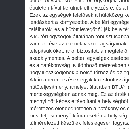
beltéri egységekre. A kültéri egységek, ahog
épületen kívül kerülnek elhelyezésre, és a h
Ezek az egységek felelősek a hűtőközeg ke
leadásáért a környezetbe. A beltéri egység
találhatók, és a hűtött levegőt fújják be a té
A kültéri egységek általában robusztusabbak
vannak téve az elemek viszontagságainak. 
telepítsük őket, ahol biztosított a megfelel
akadálymentes. A beltéri egységek esetébe
és a hatékonyság. Különböző méretekben é
hogy illeszkedjenek a belső térhez és az e
A klímaberendezések egyik kulcsfontosságú
hűtőteljesítmény, amelyet általában BTU/h (
mértékegységben adnak meg. Ez az érték 
mennyi hőt képes eltávolítani a helyiségből 
méretezés elengedhetetlen a hatékony és
kicsi teljesítményű klíma esetén a helyiség
túlméretezett készülék feleslegesen fogyasz