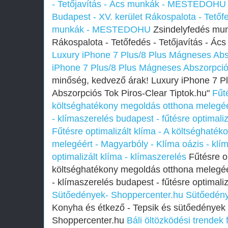
- Tetőjavítás - Ács munkák - MESTEDOHU
Budapest - XV. kerület Rákospalota - Tetőfe
munkák - MESTEDOHU
Zsindelyfedés munk
Rákospalota - Tetőfedés - Tetőjavítás -
Luxury iPhone 7 Plus/8 Plus Mágneses Abs
iPhone 7 Plus/8 Plus Mágneses Abszorpció
minőség, kedvező árak! Luxury iPhone 7 P
Abszorpciós Tok Piros-Clear Tiptok.hu"
Fűté
költséghatékony megoldás otthona melegéér
- klímaszerelés budapest - fűtésre optimaliz
Fűtésre optimalizált klíma - A költséghaté
melegéért - Magyarbóly - Klíma oázis - klí
optimalizált klíma - klímaszerelés
Fűtésre op
költséghatékony megoldás otthona melegéér
- klímaszerelés budapest - fűtésre optimaliz
Sütőedények- Shoppercenter.hu
Sütőedény
Konyha és étkező - Tepsik és sütőedények
Shoppercenter.hu
Báli öltözködési trendek 