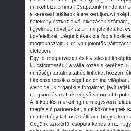
minket bizalommal! Csapatunk mindent meg
a keresési találatok élére kerüljön.A linkép
hatékony eszköz a vállalkozások számára, 
figyelmet, növeljék az online jelenlétüket é
ügyfeleikkel. Cégünk évek óta foglalkozik ez
megtapasztaltuk, milyen jelentős változást 
életében.
Egy jól megtervezett és kivitelezett linképít
kulcsfontosságú a vállalkozás sikeréhez. E
minőségi tartalmakat és linkeket hozzon l
hitelessé teszik a céget az online világban
weboldaluk organikus forgalmát, javíthatjá
rangsorolásukat, és végső soron több poten
A linképítés marketing nem egyszerű feladat
megfelelő partnereket, a célközönségnek sz
mindezt úgy kell összeállítani, hogy a keres
Cégünk szakértői csapata képes arra, hogy 