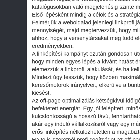
katalógusokban való megjelenésig szinte mi
Első lépésként mindig a célok és a stratég
Felmérjük a weboldalad jelenlegi linkprofil
mennyiségét, majd megtervezzük, hogy mily
ahhoz, hogy a versenytársakat meg tudd el
eredményekben.
A linképítési kampányt ezután gondosan ü
hogy minden egyes lépés a kívánt hatást é
elemezzük a linkprofil alakulását, és ha kell
Mindezt úgy tesszük, hogy közben maximáli
keresőmotorok irányelveit, elkerülve a bünte
kiesést.
Az off-page optimalizálás kétségkívül időig
befektetett energiát. Egy jól felépített, minő
kulcsfontosságú a hosszú távú, fenntarthat
akár egy induló vállalkozásról vagy egy már 
erős linképítés nélkülözhetetlen a magabizt
Ha te is szeretnél profi segítséget az off-p