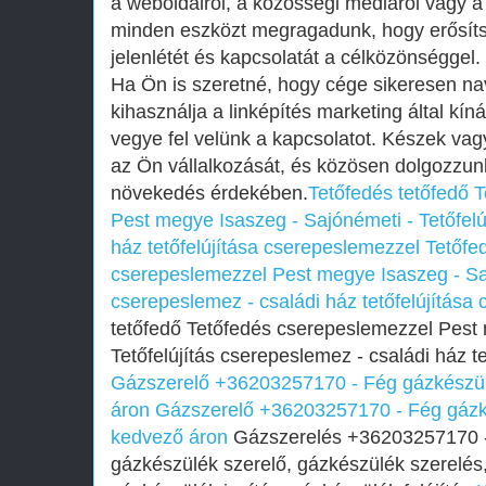
a weboldalról, a közösségi médiáról vagy a
minden eszközt megragadunk, hogy erősítsü
jelenlétét és kapcsolatát a célközönséggel.
Ha Ön is szeretné, hogy cége sikeresen nav
kihasználja a linképítés marketing által kíná
vegye fel velünk a kapcsolatot. Készek va
az Ön vállalkozását, és közösen dolgozzunk
növekedés érdekében.
Tetőfedés tetőfedő 
Pest megye Isaszeg - Sajónémeti - Tetőfelú
ház tetőfelújítása cserepeslemezzel
Tetőfe
cserepeslemezzel Pest megye Isaszeg - Saj
cserepeslemez - családi ház tetőfelújítása
tetőfedő Tetőfedés cserepeslemezzel Pest 
Tetőfelújítás cserepeslemez - családi ház t
Gázszerelő +36203257170 - Fég gázkészül
áron
Gázszerelő +36203257170 - Fég gázké
kedvező áron
Gázszerelés +36203257170 -
gázkészülék szerelő, gázkészülék szerelés,