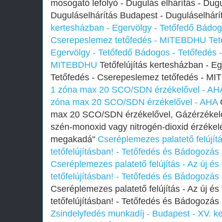
mosogató lefolyó - Dugulás elhárítás - Dugu
Duguláselhárítás Budapest - Duguláselhár
kertesházban - Egervölgy - Tetőfedő Bádog
Cserepeslemez tetőfedés - MITEBDHU
Tet
Egervölgy - Tetőfedő Bádogos - Tetőfedés 
MITEBDHU
Tetőfelújítás kertesházban - E
Tetőfedés - Cserepeslemez tetőfedés - 
1 zóna max 20 SCO/SDN érzékelővel - AH
zóna max 20 SCO/SDN érzékelővel - AHA
C
max 20 SCO/SDN érzékelővel, Gázérzékel
szén-monoxid vagy nitrogén-dioxid érzékel
megakadá"
Cseréplemezes palatető felújítá
tetőfelújításban! - Tetőfedés és Bádogozás
Cseréplemezes palatető felújítás - Az új és
tetőfelújításban! - Tetőfedés és Bádogozás
Cseréplemezes palatető felújítás - Az új és
tetőfelújításban! - Tetőfedés és Bádogozás
Zsindelyfedés munkadíj - Budapest - XV. ke