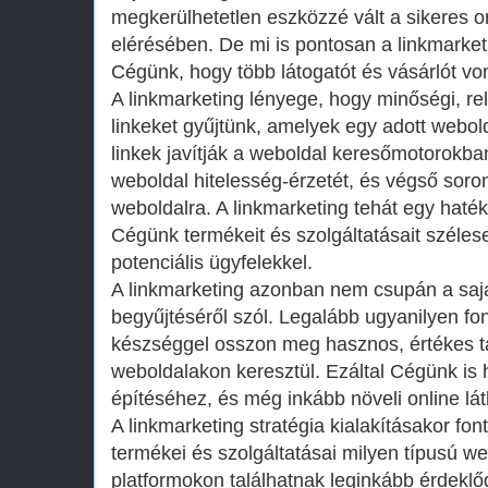
megkerülhetetlen eszközzé vált a sikeres o
elérésében. De mi is pontosan a linkmarke
Cégünk, hogy több látogatót és vásárlót v
A linkmarketing lényege, hogy minőségi, rel
linkeket gyűjtünk, amelyek egy adott webol
linkek javítják a weboldal keresőmotorokban
weboldal hitelesség-érzetét, és végső soron
weboldalra. A linkmarketing tehát egy haté
Cégünk termékeit és szolgáltatásait széle
potenciális ügyfelekkel.
A linkmarketing azonban nem csupán a sajá
begyűjtéséről szól. Legalább ugyanilyen fo
készséggel osszon meg hasznos, értékes t
weboldalakon keresztül. Ezáltal Cégünk is h
építéséhez, és még inkább növeli online lá
A linkmarketing stratégia kialakításakor fo
termékei és szolgáltatásai milyen típusú w
platformokon találhatnak leginkább érdekl