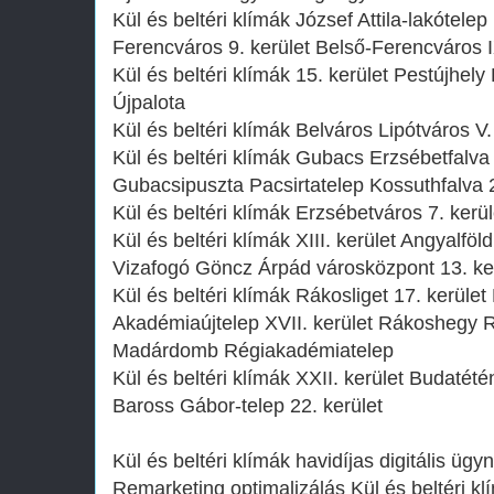
Kül és beltéri klímák József Attila-lakótel
Ferencváros 9. kerület Belső-Ferencváros I
Kül és beltéri klímák 15. kerület Pestújhely
Újpalota
Kül és beltéri klímák Belváros Lipótváros V. 
Kül és beltéri klímák Gubacs Erzsébetfalva
Gubacsipuszta Pacsirtatelep Kossuthfalva 2
Kül és beltéri klímák Erzsébetváros 7. kerüle
Kül és beltéri klímák XIII. kerület Angyalföl
Vizafogó Göncz Árpád városközpont 13. ke
Kül és beltéri klímák Rákosliget 17. kerül
Akadémiaújtelep XVII. kerület Rákoshegy 
Madárdomb Régiakadémiatelep
Kül és beltéri klímák XXII. kerület Budaté
Baross Gábor-telep 22. kerület
Kül és beltéri klímák havidíjas digitális ügy
Remarketing optimalizálás Kül és beltéri kl