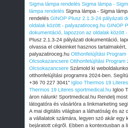
Sigma lámpa rendelés
Sigma lámpa - Sigm
lámpa rendelés
Sigma lámpa - Sigma lámp
rendelés
GINOP Plusz 2.1.3-24 pályázati 
oldalak között - palyazatiroceg.hu
GINOP Pl
dokumentáció, lapozzon az oldalak között -
Plusz 2.1.3-24 pályázati dokumentáció, lap
olvassa el cikkeinket hasznos tartalmakért, 
palyazatiroceg.hu
Otthonfelújítási Program 
Olcsokazancsere
Otthonfelújítási Program 
Olcsokazancsere
Számold ki weboldalunkon
otthonfelújítási programra 2024-ben. Segít
+36 70 227 3041"
Igloo Thermos 19 Literes
Thermos 19 Literes sportmedical.hu
Igloo T
áron nálunk! Sportmedical.hu Rendelj most
látogatóra és vásárlóra a linkmarketing seg
A mai digitális világban a láthatóság és az 
a vállalatok számára, legyen szó akár egy 
bejáratott cégről. Ebben a kontextusban a 