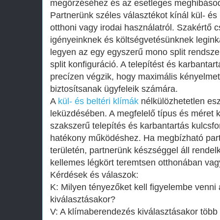
megőrzéséhez és az esetleges meghibáso
Partnerünk széles választékot kínál kül- és 
otthoni vagy irodai használatról. Szakértő c
igényeinknek és költségvetésünknek legin
legyen az egy egyszerű mono split rendsze
split konfiguráció. A telepítést és karbantar
precízen végzik, hogy maximális kényelmet
biztosítsanak ügyfeleik számára.
A
kül- és beltéri klímák
nélkülözhetetlen es
leküzdésében. A megfelelő típus és méret k
szakszerű telepítés és karbantartás kulcsf
hatékony működéshez. Ha megbízható partn
területén, partnerünk készséggel áll rende
kellemes légkört teremtsen otthonában va
Kérdések és válaszok:
K: Milyen tényezőket kell figyelembe venn
kiválasztásakor?
V: A klímaberendezés kiválasztásakor töb