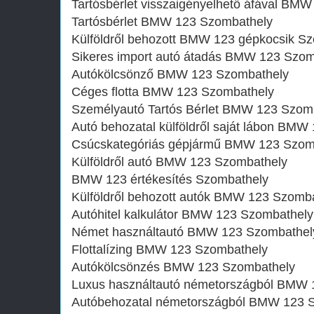
Tartósbérlet visszaigényelhető áfával BM
Tartósbérlet BMW 123 Szombathely
Külföldről behozott BMW 123 gépkocsik S
Sikeres import autó átadás BMW 123 Szom
Autókölcsönző BMW 123 Szombathely
Céges flotta BMW 123 Szombathely
Személyautó Tartós Bérlet BMW 123 Szom
Autó behozatal külföldről saját lábon BM
Csúcskategóriás gépjármű BMW 123 Szom
Külföldről autó BMW 123 Szombathely
BMW 123 értékesítés Szombathely
Külföldről behozott autók BMW 123 Szomb
Autóhitel kalkulátor BMW 123 Szombathely
Német használtautó BMW 123 Szombathel
Flottalízing BMW 123 Szombathely
Autókölcsönzés BMW 123 Szombathely
Luxus használtautó németországból BMW 
Autóbehozatal németországból BMW 123 