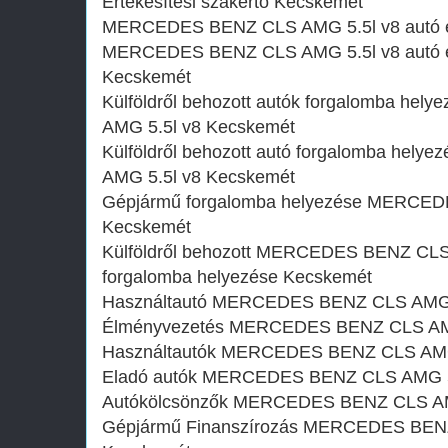
Értékesítési szakértő Kecskemét
MERCEDES BENZ CLS AMG 5.5l v8 autó é
MERCEDES BENZ CLS AMG 5.5l v8 autó ért
Kecskemét
Külföldről behozott autók forgalomba h
AMG 5.5l v8 Kecskemét
Külföldről behozott autó forgalomba he
AMG 5.5l v8 Kecskemét
Gépjármű forgalomba helyezése MERCED
Kecskemét
Külföldről behozott MERCEDES BENZ CLS
forgalomba helyezése Kecskemét
Használtautó‎ MERCEDES BENZ CLS AMG 
Élményvezetés MERCEDES BENZ CLS AMG
Használtautó‎k MERCEDES BENZ CLS AMG
Eladó autók MERCEDES BENZ CLS AMG 5
Autókölcsönzők MERCEDES BENZ CLS AM
Gépjármű Finanszírozás MERCEDES BENZ