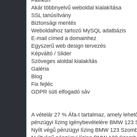
Favikon
Akár többnyelvű weboldal kialakítása
SSL tanúsítvány
Biztonsági mentés
Weboldalhoz tartozó MySQL adatbázis
E-mail címed a domainhez
Egyszerű web design tervezés
Képváltó / Slider
Szöveges aloldal kialakítás
Galéria
Blog
Fix fejléc
GDPR süti elfogadó sáv
A vételár 27 % Áfa-t tartalmaz, amely lehető
pénzügyi lízing igénybevételére BMW 123
Nyílt végű pénzügyi lízing BMW 123 Szomb