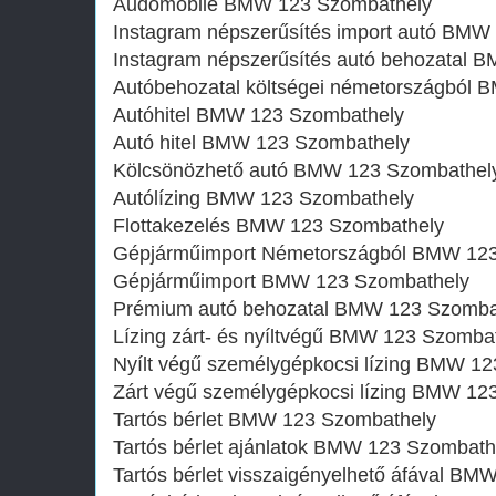
Audomobile BMW 123 Szombathely
Instagram népszerűsítés import autó BMW
Instagram népszerűsítés autó behozatal 
Autóbehozatal költségei németországból
Autóhitel BMW 123 Szombathely
Autó hitel BMW 123 Szombathely
Kölcsönözhető autó BMW 123 Szombathel
Autólízing BMW 123 Szombathely
Flottakezelés BMW 123 Szombathely
Gépjárműimport Németországból BMW 123
Gépjárműimport BMW 123 Szombathely
Prémium autó behozatal BMW 123 Szomba
Lízing zárt- és nyíltvégű BMW 123 Szomba
Nyílt végű személygépkocsi lízing BMW 1
Zárt végű személygépkocsi lízing BMW 12
Tartós bérlet BMW 123 Szombathely
Tartós bérlet ajánlatok BMW 123 Szombath
Tartós bérlet visszaigényelhető áfával B