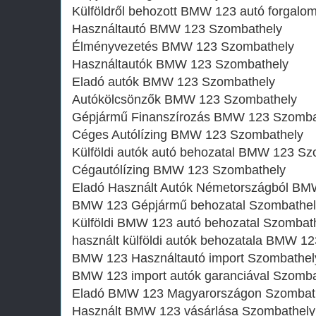
Külföldről behozott BMW 123 autó forgal
Használtautó‎ BMW 123 Szombathely
Élményvezetés BMW 123 Szombathely
Használtautó‎k BMW 123 Szombathely
Eladó autók BMW 123 Szombathely
Autókölcsönzők BMW 123 Szombathely
Gépjármű Finanszírozás BMW 123 Szomba
Céges Autólízing BMW 123 Szombathely
Külföldi autók‎ autó behozatal BMW 123 S
Cégautólízing BMW 123 Szombathely
Eladó Használt Autók Németországból BM
BMW 123 Gépjármű behozatal Szombathel
Külföldi BMW 123 autó behozatal Szombat
használt külföldi autók behozatala BMW 1
BMW 123 Használtautó import Szombathel
BMW 123 import autók garanciával Szomba
Eladó BMW 123 Magyarországon‎ Szombat
Használt BMW 123 vásárlása Szombathely