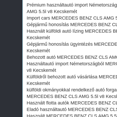
Prémium használtautó import Németors
AMG 5.5l v8 Kecskemét
Import cars MERCEDES BENZ CLS AMG 5.
Gépjármű honosítás MERCEDES BENZ CL
Használt külföldi autó lízing MERCEDES 
Kecskemét
Gépjármű honosítás ügyintézés MERCED
Kecskemét
Behozott autó MERCEDES BENZ CLS AMG 
Használtautó import Németországból M
v8 Kecskemét
Külföldről behozott autó vásárlása MER
Kecskemét
külföldi okmányokkal rendelkező autó forg
MERCEDES BENZ CLS AMG 5.5l v8 Kecs
Használt flotta autók MERCEDES BENZ C
Eladó használtautó MERCEDES BENZ CLS
Használt MERCEDES BENZ CLS AMG 5.5l 