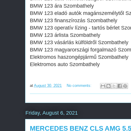
BMW 123 ára Szombathely
BMW 123 eladó autók magánszemélytől S
BMW 123 finanszírozás Szombathely
BMW 123 operatív lízing - tartós bérlet Sz
BMW 123 árlista Szombathely
BMW 123 vásárlás külföldről Szombathely
BMW 123 magyarországi forgalmazó Szom
Elektromos haszongépjármű‎ Szombathely
Elektromos auto‎ Szombathely
at
August 30, 2021
No comments:
Friday, August 6, 2021
MERCEDES BENZ CLS AMG 5.5