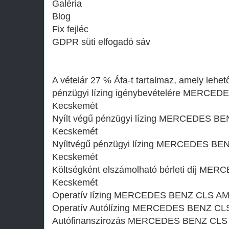
Galéria
Blog
Fix fejléc
GDPR süti elfogadó sáv
A vételár 27 % Áfa-t tartalmaz, amely lehető
pénzügyi lízing igénybevételére MERCED
Kecskemét
Nyílt végű pénzügyi lízing MERCEDES BE
Kecskemét
Nyíltvégű pénzügyi lízing MERCEDES BE
Kecskemét
Költségként elszámolható bérleti díj M
Kecskemét
Operatív lízing MERCEDES BENZ CLS AMG
Operatív Autólízing MERCEDES BENZ CLS
Autófinanszírozás MERCEDES BENZ CLS 