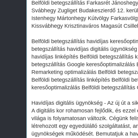
Belföldi betegszállítás Farkasrét Jánoshe
Svábhegy Zugliget Budakeszierdő 12. ker
Istenhegy Mártonhegy Kútvölgy Farkasvöl
Kissvábhegy Krisztinaváros Magasút Csilleb
Belföldi betegszállítás havidíjas keresőopti
betegszállítás havidíjas digitális ügynökség 
havidíjas linképítés Belföldi betegszállítás 
betegszállítás Google keresőoptimalizálás B
Remarketing optimalizálás Belföldi betegs
Belföldi betegszállítás linképítés Belföldi 
keresőoptimalizálás Belföldi betegszállít
Havidíjas digitális ügynökség - Az új út a si
A digitális kor rohamosan fejlődik, és ezzel
világa is folyamatosan változik. Cégünk feli
létrehozott egy egyedülálló szolgáltatást, am
ügynökségek működését. Bemutatjuk a havid