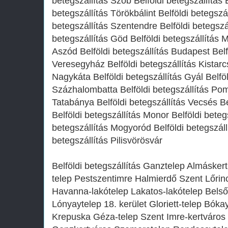
betegszállítás Szob Belföldi betegszállítás
betegszállítás Törökbálint Belföldi betegszá
betegszállítás Szentendre Belföldi betegszál
betegszállítás Göd Belföldi betegszállítás M
Aszód Belföldi betegszállítás Budapest Belf
Veresegyház Belföldi betegszállítás Kistarcs
Nagykáta Belföldi betegszállítás Gyál Belföl
Százhalombatta Belföldi betegszállítás Pom
Tatabánya Belföldi betegszállítás Vecsés Be
Belföldi betegszállítás Monor Belföldi beteg
betegszállítás Mogyoród Belföldi betegszáll
betegszállítás Pilisvörösvár
Belföldi betegszállítás Ganztelep Almásker
telep Pestszentimre Halmierdő Szent Lőrinc
Havanna-lakótelep Lakatos-lakótelep Belső
Lónyaytelep 18. kerület Gloriett-telep Bóka
Krepuska Géza-telep Szent Imre-kertváros XV