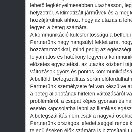
lehető legkényelmesebben utazhasson, legy
helyzetről. A klimatizált járművek és a meg
hozzájárulnak ahhoz, hogy az utazás a leh
legyen a beteg számára.
A kommunikáció kulcsfontosságú a belföldi 
Partnerünk nagy hangsúlyt fektet arra, hog
hozzátartozókkal, mind pedig az egészség
folyamatos és hatékony legyen a kommunik
előzetes egyeztetést, az utazás közbeni táj
változások gyors és pontos kommunikálását
A belföldi betegszállítás során előfordulhat
Partnerünk személyzete fel van készülve az
a beteg állapotának hirtelen változásáról v
problémáról, a csapat képes gyorsan és ha
esetén kapcsolatba lépni az illetékes egés
A betegszállítás nem csak a nagyvárosokban
Partnerünk országos lefedettséggel rendelk
településeken élők számára is biztosítani 