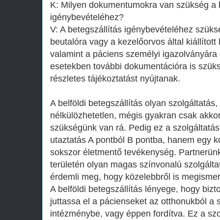
K: Milyen dokumentumokra van szükség a b
igénybevételéhez?
V: A betegszállítás igénybevételéhez szüks
beutalóra vagy a kezelőorvos által kiállított
valamint a páciens személyi igazolványára 
esetekben további dokumentációra is szüksé
részletes tájékoztatást nyújtanak.
A belföldi betegszállítás olyan szolgáltatá
nélkülözhetetlen, mégis gyakran csak akko
szükségünk van rá. Pedig ez a szolgáltat
utaztatás A pontból B pontba, hanem egy 
sokszor életmentő tevékenység. Partnerünk 
területén olyan magas színvonalú szolgálta
érdemli meg, hogy közelebbről is megismer
A belföldi betegszállítás lényege, hogy b
juttassa el a pácienseket az otthonukból 
intézménybe, vagy éppen fordítva. Ez a sz