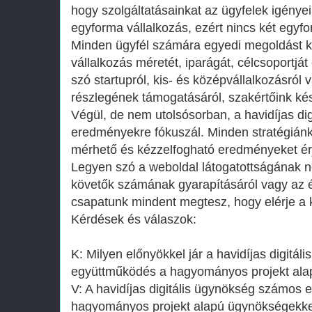
hogy szolgáltatásainkat az ügyfelek igényei
egyforma vállalkozás, ezért nincs két egy
Minden ügyfél számára egyedi megoldást k
vállalkozás méretét, iparágát, célcsoportját
szó startupról, kis- és középvállalkozásról v
részlegének támogatásáról, szakértőink kés
Végül, de nem utolsósorban, a havidíjas di
eredményekre fókuszál. Minden stratégiánk 
mérhető és kézzelfogható eredményeket érj
Legyen szó a weboldal látogatottságának n
követők számának gyarapításáról vagy az ér
csapatunk mindent megtesz, hogy elérje a ki
Kérdések és válaszok:
K: Milyen előnyökkel jár a havidíjas digitál
együttműködés a hagyományos projekt al
V: A havidíjas digitális ügynökség számos e
hagyományos projekt alapú ügynökségekkel