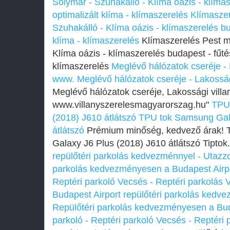
Solymár - Szuhakálló - Klíma oázis - klímas
optimalizált klíma - klímaszerelés
Klímasze
Szuhakálló - Klíma oázis - klímaszerelés bu
klíma - klímaszerelés
Klímaszerelés Pest m
Klíma oázis - klímaszerelés budapest - fűtés
klímaszerelés
Meglévő hálózatok cseréje - 
www.
Meglévő hálózatok cseréje - Lakosság
Meglévő hálózatok cseréje, Lakossági villa
www.villanyszerelesmagyarorszag.hu"
TPU
(2018) J610 átlátszó
TPU tok Samsung Gala
átlátszó
Prémium minőség, kedvező árak! 
Galaxy J6 Plus (2018) J610 átlátszó Tiptok
repülőtéri parkolás kedvezménnyel - Utazz
parkolás kedvezményesen a Budapest Airpor
Reptéri parkoló Vecsés - Reptéri parkolás V
Budapest Airport repülőtéri parkolás kedv
Repülőtéri parkolás kedvezményesen a Buda
parkoló - Reptéri parkoló Vecsés - Reptéri 