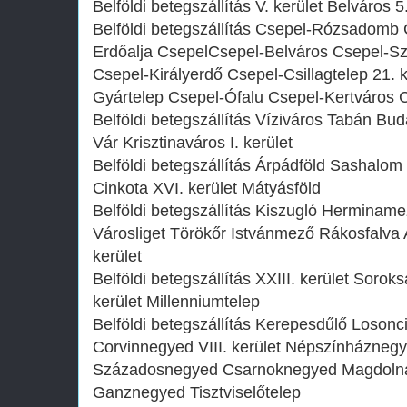
Belföldi betegszállítás V. kerület Belváros 5
Belföldi betegszállítás Csepel-Rózsadomb 
Erdőalja CsepelCsepel-Belváros Csepel-Sz
Csepel-Királyerdő Csepel-Csillagtelep 21. k
Gyártelep Csepel-Ófalu Csepel-Kertváros 
Belföldi betegszállítás Víziváros Tabán Bud
Vár Krisztinaváros I. kerület
Belföldi betegszállítás Árpádföld Sashalom
Cinkota XVI. kerület Mátyásföld
Belföldi betegszállítás Kiszugló Herminame
Városliget Törökőr Istvánmező Rákosfalva 
kerület
Belföldi betegszállítás XXIII. kerület Sorok
kerület Millenniumtelep
Belföldi betegszállítás Kerepesdűlő Loso
Corvinnegyed VIII. kerület Népszínháznegy
Századosnegyed Csarnoknegyed Magdoln
Ganznegyed Tisztviselőtelep