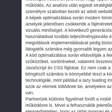
működés. Az analízis után egyedi stratégiá
személyre szabottan kezeli az adott webolda
A képek optimalizálása során modern tömör
amelyek jelentősen csökkentik a fájlmérete
vizuális minőséget. A következő generáci
használatával további teljesítményjavulás é
megoldások implementálásával pedig biztosí
látogatók számára még gyorsabb legyen az 
A kód optimalizálása során eltávolítják a fe
szóközöket, sortöréseket, valamint összevo
JavaScript és CSS fájlokat. Ez nem csak a f
böngésző számára is könnyebbé teszi a kó
technológiák, mint például a lazy loading 
azok az elemek töltődnek be, amelyekre az
van.
Partnerünk különös figyelmet fordít a mobil
működésre is. Mivel a felhasználók jelentős
elengedhetetlen, hogy az oldal gyorsan és