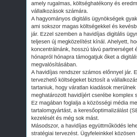
amely rugalmas, költséghatékony és eredmé
vállalkozások számára.
A hagyományos digitális ügynökségek gyak
ami sokszor magas költségekkel és kevés
jár. Ezzel szemben a havidíjas digitális ü
teljesen új megközelítést kínál. Ahelyett, h
koncentrálnánk, hosszú távú partnerséget é
hónapról hónapra támogatjuk őket a digitáli
megvalósításában.
A havidíjas rendszer számos előnnyel jár. E
tervezhető költségeket biztosít a vállalkoz
tartaniuk, hogy váratlan kiadások merülnek 
meghatározott havidíjért cserébe komplex 
Ez magában foglalja a közösségi média m
tartalomgyártást, a keresőoptimalizálást (SE
kezelését és még sok mást.
Másodszor, a havidíjas együttműködés lehe
stratégiai tervezést. Ügyfeleinkkel közösen 