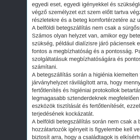
egyedi eset, egyedi igényekkel és szükségle
végző személyzet ezt szem előtt tartva végz
részletekre és a beteg komfortérzetére az 
A belföldi betegszállítás nem csak a sürgős
Számos olyan helyzet van, amikor egy bete
szükség, például dialízisre járó páciensek 
fontos a megbízhatóság és a pontosság. Pa
szolgáltatásuk megbízhatóságára és ponto
számítani.
A betegszállítás során a higiénia kiemelten
járványhelyzet rávilágított arra, hogy menny
fertőtlenítés és higiéniai protokollok betart
legmagasabb sztenderdeknek megfelelően 
eszközök tisztítását és fertőtlenítését, ezze
terjedésének kockázatát.
A belföldi betegszállítás során nem csak a 
hozzátartozók igényeit is figyelembe kell v
biztosít arra, hogy a családtagok is elkísér