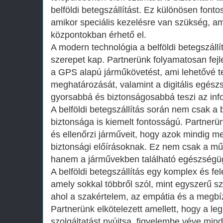
belföldi betegszállítást. Ez különösen font
amikor speciális kezelésre van szükség, a
központokban érhető el.
A modern technológia a belföldi betegszállí
szerepet kap. Partnerünk folyamatosan fejles
a GPS alapú járműkövetést, ami lehetővé te
meghatározását, valamint a digitális egész
gyorsabbá és biztonságosabbá teszi az inf
A belföldi betegszállítás során nem csak a
biztonsága is kiemelt fontosságú. Partnerü
és ellenőrzi járműveit, hogy azok mindig 
biztonsági előírásoknak. Ez nem csak a műs
hanem a járművekben található egészségügy
A belföldi betegszállítás egy komplex és fel
amely sokkal többről szól, mint egyszerű szá
ahol a szakértelem, az empátia és a megbí
Partnerünk elkötelezett amellett, hogy a 
szolgáltatást nyújtsa, figyelembe véve mi