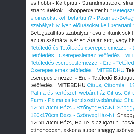
és hobbi - Kertiparti - Strandmatracok, str
strandjátékok - Shoppercenter.hu"
Betegszá
előírásokat kell betartani? - Peximed-Beteg
szabályai: Milyen előírásokat kell betartan
Betegszállítás szabályai nevű cikkünk sok 
az Ön számára. Kérjen Árajánlatot, vagy hí
Tetőfedő és Tetőfedés cserepeslemezzel - 
Tetőfedés - Cserepeslemez tetőfedés - M
Tetőfedés cserepeslemezzel - Érd - Tetőfe
Cserepeslemez tetőfedés - MITEBDHU
Tet
cserepeslemezzel - Érd - Tetőfedő Bádogo
tetőfedés - MITEBDHU
Citrus, Citromfa - 
Pálma és kertészeti webáruház
Citrus, Cit
Farm - Pálma és kertészeti webáruház
Sha
120x170cm Bézs - SzőnyegHáz-Níl
Shaggy
120x170cm Bézs - SzőnyegHáz-Níl
Shaggy
120x170cm Bézs, Ha Te is az igazi puhaság
otthonodban, akkor a super shaggy szőnyeg