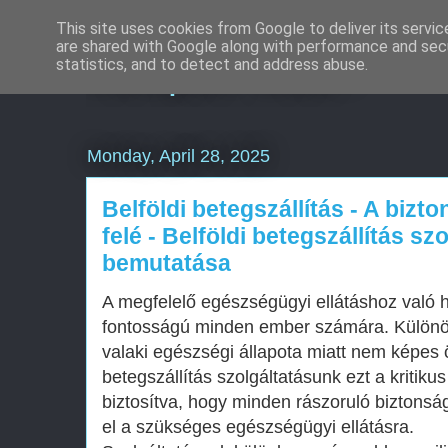
This site uses cookies from Google to deliver its servic
are shared with Google along with performance and secu
Komplex Web+
statistics, and to detect and address abuse.
Monday, April 28, 2025
Belföldi betegszállítás - A biz
felé - Belföldi betegszállítás sz
bemutatása
A megfelelő egészségügyi ellátáshoz való 
fontosságú minden ember számára. Különös
valaki egészségi állapota miatt nem képes ö
betegszállítás szolgáltatásunk ezt a kritikus 
biztosítva, hogy minden rászoruló biztons
el a szükséges egészségügyi ellátásra.