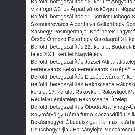
Belföldi betegszállítás 13. kerület Angyalföld
Vizafogó Göncz Árpád városközpont Népsz
Belföldi betegszállítás 11. kerület Dobog
Szentimreváros Albertfalva Gellérthegy Sp
Sashegy Pösingermajor Kőérberek Lágymá
Örsöd Őrmező Péterhegy Gazdagrét XI. ker
Belföldi betegszállítás 22. kerület Budafo
telep XXII. kerület Nagytétény
Belföldi betegszállítás József Attila-lakótele
Ferencváros Belső-Ferencváros Középső-Fe
Belföldi betegszállítás Erzsébetváros 7. kerü
Belföldi betegszállítás Rákoscsaba Rákosk
kerület 17. kerület Rákoskert Rákosliget 
Régiakadémiatelep Rákoscsaba-Újtelep
Belföldi betegszállítás Óbuda Aranyhegy-
Solymárvölgy Rómaifürdő Kaszásdűlő Csillag
Békásmegyer Óbudaisziget Hármashatárheg
Csúcshegy Újlak Harsánylejtő Mocsárosdű