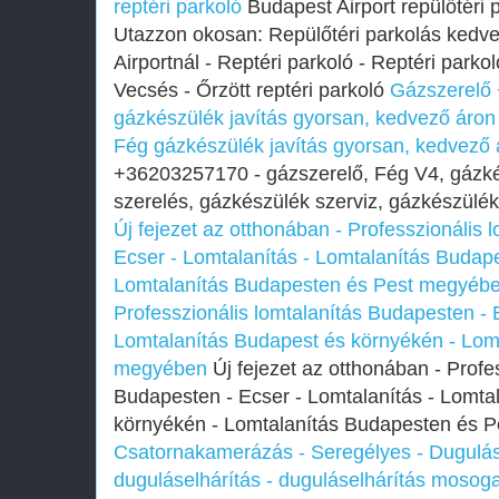
reptéri parkoló
Budapest Airport repülőtéri
Utazzon okosan: Repülőtéri parkolás ked
Airportnál - Reptéri parkoló - Reptéri parko
Vecsés - Őrzött reptéri parkoló
Gázszerelő
gázkészülék javítás gyorsan, kedvező áron
Fég gázkészülék javítás gyorsan, kedvező 
+36203257170 - gázszerelő, Fég V4, gázké
szerelés, gázkészülék szerviz, gázkészülék 
Új fejezet az otthonában - Professzionális 
Ecser - Lomtalanítás - Lomtalanítás Budap
Lomtalanítás Budapesten és Pest megyéb
Professzionális lomtalanítás Budapesten - 
Lomtalanítás Budapest és környékén - Lom
megyében
Új fejezet az otthonában - Profe
Budapesten - Ecser - Lomtalanítás - Lomta
környékén - Lomtalanítás Budapesten és 
Csatornakamerázás - Seregélyes - Dugulás
duguláselhárítás - duguláselhárítás mosogat