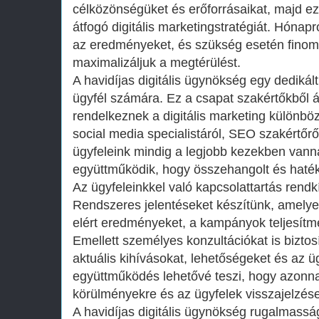
célközönségüket és erőforrásaikat, majd ez
átfogó digitális marketingstratégiát. Hóna
az eredményeket, és szükség esetén finomh
maximalizáljuk a megtérülést.
A havidíjas digitális ügynökség egy dedikál
ügyfél számára. Ez a csapat szakértőkből ál
rendelkeznek a digitális marketing különböz
social media specialistáról, SEO szakértőről
ügyfeleink mindig a legjobb kezekben vann
együttműködik, hogy összehangolt és haté
Az ügyfeleinkkel való kapcsolattartás rend
Rendszeres jelentéseket készítünk, amelye
elért eredményeket, a kampányok teljesítmé
Emellett személyes konzultációkat is biztos
aktuális kihívásokat, lehetőségeket és az ü
együttműködés lehetővé teszi, hogy azonnal
körülményekre és az ügyfelek visszajelzése
A havidíjas digitális ügynökség rugalmass