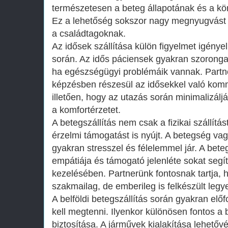
természetesen a beteg állapotának és a k
Ez a lehetőség sokszor nagy megnyugvást 
a családtagoknak.
Az idősek szállítása külön figyelmet igényel 
során. Az idős páciensek gyakran szoronga
ha egészségügyi problémáik vannak. Partn
képzésben részesül az idősekkel való kom
illetően, hogy az utazás során minimalizálj
a komfortérzetet.
A betegszállítás nem csak a fizikai szállítá
érzelmi támogatást is nyújt. A betegség vag
gyakran stresszel és félelemmel jár. A bete
empátiája és támogató jelenléte sokat seg
kezelésében. Partnerünk fontosnak tartja,
szakmailag, de emberileg is felkészült legy
A belföldi betegszállítás során gyakran elő
kell megtenni. Ilyenkor különösen fontos 
biztosítása. A járművek kialakítása lehetőv