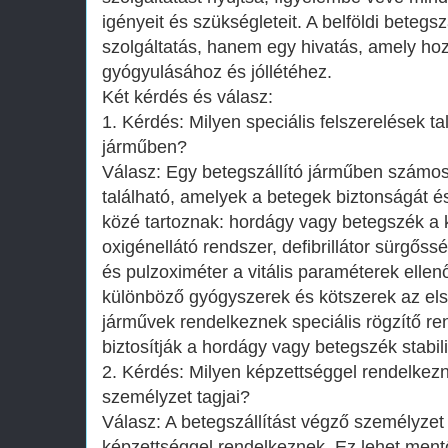
igényeit és szükségleteit. A belföldi beteg
szolgáltatás, hanem egy hivatás, amely ho
gyógyulásához és jóllétéhez.
Két kérdés és válasz:
1. Kérdés: Milyen speciális felszerelések ta
járműben?
Válasz: Egy betegszállító járműben számos 
található, amelyek a betegek biztonságát é
közé tartoznak: hordágy vagy betegszék 
oxigénellátó rendszer, defibrillátor sürgő
és pulzoximéter a vitális paraméterek elle
különböző gyógyszerek és kötszerek az els
járművek rendelkeznek speciális rögzítő r
biztosítják a hordágy vagy betegszék stabil
2. Kérdés: Milyen képzettséggel rendelkezn
személyzet tagjai?
Válasz: A betegszállítást végző személyzet
képzettséggel rendelkeznek. Ez lehet ment