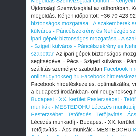
Megoldás
Szemvizsgálat Otthon – Kényel
Újdonság! Szemvizsgálat az otthonában. 
megoldás. Kérjen időpontot: +36 70 423 9
biztonságos mozgatása - A szakemberek seg
külváros - Páncélszekrény és Nehézgép szá
ipari gépek biztonságos mozgatása - A sza
- Szigeti külváros - Páncélszekrény és Neh
szabottan
Az ipari gépek biztonságos moz
segítségével - Pécs - Szigeti külváros - 
szállítás személyre szabottan
Facebook hir
onlineugynokseg.hu
Facebook hirdetéskez
Facebook hirdetéskezelés, optimalizálás, v
a budapesti irodánkban- onlineugynokseg.
Budapest - XX. kerület Pesterzsébet - Tetőf
munkák - MESTEDOHU
Lécezés munkadíj 
Pesterzsébet - Tetőfedés - Tetőjavítás 
Lécezés munkadíj - Budapest - XX. kerület 
Tetőjavítás - Ács munkák - MESTEDOHU
K