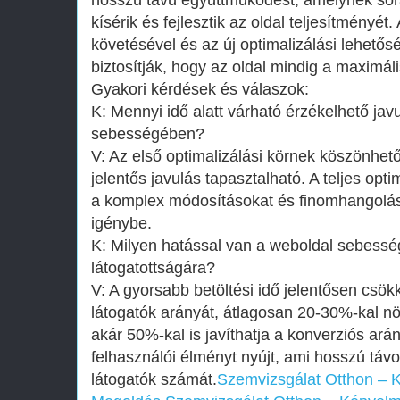
hosszú távú együttműködést, amelynek sor
kísérik és fejlesztik az oldal teljesítményét
követésével és az új optimalizálási lehető
biztosítják, hogy az oldal mindig a maximáli
Gyakori kérdések és válaszok:
K: Mennyi idő alatt várható érzékelhető jav
sebességében?
V: Az első optimalizálási körnek köszönhe
jelentős javulás tapasztalható. A teljes opti
a komplex módosításokat és finomhangoláso
igénybe.
K: Milyen hatással van a weboldal sebesség
látogatottságára?
V: A gyorsabb betöltési idő jelentősen csök
látogatók arányát, átlagosan 20-30%-kal növe
akár 50%-kal is javíthatja a konverziós ará
felhasználói élményt nyújt, ami hosszú távo
látogatók számát.
Szemvizsgálat Otthon – 