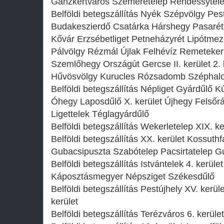
Ganzkertváros Szemeretelep Rendessytel
Belföldi betegszállítás Nyék Szépvölgy Pes
Budakeszierdő Csatárka Hárshegy Pasarét
Kővár Erzsébetliget Petneházyrét Lipótmez
Pálvölgy Rézmál Újlak Felhévíz Remeteker
Szemlőhegy Országút Gercse II. kerület 2.
Hűvösvölgy Kurucles Rózsadomb Széphal
Belföldi betegszállítás Népliget Gyárdűlő Kú
Óhegy Laposdűlő X. kerület Újhegy Felsőr
Ligettelek Téglagyárdűlő
Belföldi betegszállítás Wekerletelep XIX. ke
Belföldi betegszállítás XX. kerület Kossuth
Gubacsipuszta Szabótelep Pacsirtatelep Gu
Belföldi betegszállítás Istvántelek 4. kerüle
Káposztásmegyer Népsziget Székesdűlő
Belföldi betegszállítás Pestújhely XV. kerü
kerület
Belföldi betegszállítás Terézváros 6. kerület