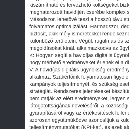
kiszámítható és tervezhető költségeket bizto
meghatározott havidíjért cserébe komplex s
Másodszor, lehetővé teszi a hosszú távú str
folyamatos optimalizálást. Harmadszor, dedi
biztosít, akik mély ismeretekkel rendelkezne
különböző területein. Végül, rugalmas és s
megoldásokat kínál, alkalmazkodva az ügyf
K: Hogyan segíti a havidíjas digitális ügyn
hogy mérhető eredményeket érjenek el a di
V: A havidíjas digitális ügynökség eredmény
alkalmaz. Szakértőink folyamatosan figyele
kampányok teljesítményét, és szükség ese
stratégiát. Rendszeres jelentéseket készít
bemutatják az elért eredményeket, legyen 
látogatottságának növeléséről, a közössé
gyarapításáról vagy az értékesítések fellen
szorosan együttműködve azonosítjuk a kul
teljesítménymutatókat (KPI-kat), és ezek ala