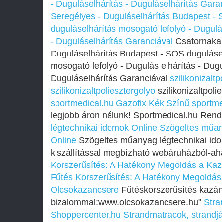
- Duguláselhárítás - Duguláselhárítás Gara
Seregélyes - Duguláselhárítás Budapest - 
duguláselhárítás mosogató lefolyó - Dugulá
- Duguláselhárítás Garanciával
Csatornakam
Duguláselhárítás Budapest - SOS dugulásel
mosogató lefolyó - Dugulás elhárítás - Dugu
Duguláselhárítás Garanciával
szilikonizalt
szilikonizaltpoliesztergolyo
szilikonizaltpoli
sportmedical.hu
Gazofix Kék Színű sportme
legjobb áron nálunk! Sportmedical.hu Rend
légtechnikai idomok Online
Szögeltes műan
Online
Szögeltes műanyag légtechnikai ido
kiszállítással megbízható webáruházból-a
Korszerűsítés: A Hatékony Megoldás a Kaz
Fűtés Korszerűsítés: A Hatékony Megoldás
Olcsokazancsere
Fűtéskorszerűsítés kazán
bizalommal:www.olcsokazancsere.hu"
Stra
Shoppercenter.hu
Strandmatracok, strandj