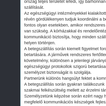
ország teljes területét lefedi, így bárhonna
szállítását.
Az egészségügyi intézményekkel kialakíto
révén gördülékenyen tudjuk koordinálni a b
fontos olyan esetekben, amikor rendszeres 
van szükség. A kórházakkal és rendelőintéz
kommunikáció biztosítja, hogy minden száll
helyen történjen.
A betegszállítás során kiemelt figyelmet for
betartására. A járművek rendszeres fertőtlen
követelmény, különösen a jelenlegi járvány
egészségügyi protokollok szigorú betartás
személyzet biztonságát is szolgálja.
Partnerünk különös hangsúlyt fektet a kom
A betegszállítás során gyakran találkozunk 
szakmai felkészültség mellett az érzelmi tá
Személyzetünk képzése során ezért nagy h
megfelelő kommunikációs készségek fejles