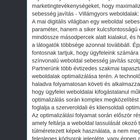
marketingtevékenységeket, hogy maximaliz
sebesség javítás - Villámgyors weboldalak: A
A mai digitális világban egy weboldal seb
paraméter, hanem a siker kulcsfontosságú
mindössze másodpercek alatt kialakul, és ha
a látogatók többsége azonnal továbbáll. É
fontosnak tartjuk, hogy ügyfeleink számár
színvonalú weboldal sebesség javítás szolgá
Partnerünk több évtizedes szakmai tapaszta
weboldalak optimalizálása terén. A technoló
haladva folyamatosan követi és alkalmazza
hogy ügyfelei weboldalai kifogástalanul m
optimalizálás során komplex megközelítés
foglalja a szerveroldali és kliensoldali opti
Az optimalizálási folyamat során először r
amely feltárja a weboldal lassulását okozó 
túlméretezett képek használata, a nem megf
felesleges kódsorok jelenléte, vagy éppen 