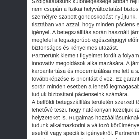
Szolgáltatásunk különlegessége abban rejli
nem csupán a fizikai helyváltoztatást bizto
személyre szabott gondoskodást nyújtunk.
tisztában van azzal, hogy minden páciens e
igényel. A betegszállítás során használt já
megfelel a legszigorúbb egészségügyi előír
biztonságos és kényelmes utazást.
Partnerünk kiemelt figyelmet fordít a folya
innovatív megoldások alkalmazására. A já
karbantartása és modernizálása mellett a 
továbbképzése is prioritást élvez. Ez garant
során minden esetben a lehető legmagasabb
tudjuk biztosítani pácienseink számára.
A belföldi betegszállítás területén szerzett
lehetővé teszi, hogy hatékonyan kezeljük a
helyzeteket is. Rugalmas hozzáállásunkna
tudunk alkalmazkodni a változó körülménye
esetről vagy speciális igényekről. Partnerün