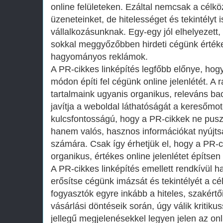
online felületeken. Ezáltal nemcsak a célkö
üzeneteinket, de hitelességet és tekintélyt
vállalkozásunknak. Egy-egy jól elhelyezett,
sokkal meggyőzőbben hirdeti cégünk értékeit
hagyományos reklámok.
A PR-cikkes linképítés legfőbb előnye, hog
módon építi fel cégünk online jelenlétét. A
tartalmaink ugyanis organikus, releváns bac
javítja a weboldal láthatóságát a keresőmot
kulcsfontosságú, hogy a PR-cikkek ne pusz
hanem valós, hasznos információkat nyújt
számára. Csak így érhetjük el, hogy a PR-c
organikus, értékes online jelenlétet építsen
A PR-cikkes linképítés emellett rendkívül 
erősítse cégünk imázsát és tekintélyét a c
fogyasztók egyre inkább a hiteles, szakért
vásárlási döntéseik során, úgy válik kritiku
jellegű megjelenésekkel legyen jelen az onl