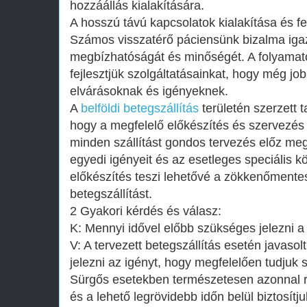
hozzáállás kialakítására.
A hosszú távú kapcsolatok kialakítása és fe
Számos visszatérő páciensünk bizalma igaz
megbízhatóságát és minőségét. A folyamato
fejlesztjük szolgáltatásainkat, hogy még jo
elvárásoknak és igényeknek.
A
belföldi betegszállítás
területén szerzett t
hogy a megfelelő előkészítés és szervezés
minden szállítást gondos tervezés előz me
egyedi igényeit és az esetleges speciális 
előkészítés teszi lehetővé a zökkenőmente
betegszállítást.
2 Gyakori kérdés és válasz:
K: Mennyi idővel előbb szükséges jelezni a 
V: A tervezett betegszállítás esetén javaso
jelezni az igényt, hogy megfelelően tudjuk s
Sürgős esetekben természetesen azonnal 
és a lehető legrövidebb időn belül biztosítjuk