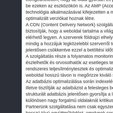
be ezeken az eszközökön is. Az AMP (Acce
technológia alkalmazásával kifejezetten a 
optimalizált verziókat hoznak létre.
A CDN (Content Delivery Network) szolgált
biztosítják, hogy a weboldal tartalma a vil
elérhető legyen. A szerverek földrajzi elhe
mindig a hozzájuk legközelebbi szerverről töl
jelentősen csökkentve ezzel a betöltési időt
A szolgáltatás része a folyamatos monitori
észlelhetők és orvosolhatók az esetleges t
rendszeres teljesítménytesztek és optimaliz
weboldal hosszú távon is megőrizze kiváló
Az adatbázis optimalizálása során indexelé
illetve tisztítják az adatbázist a felesleges
strukturált adatbázis jelentősen gyorsítja a
különösen nagy forgalmú oldalaknál kritiku
Partnerünk szolgáltatása nem csak egyszer