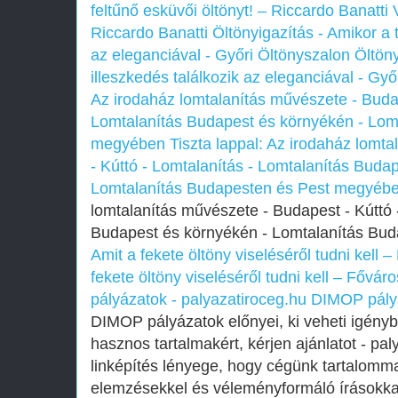
feltűnő esküvői öltönyt! – Riccardo Banatti
Riccardo Banatti
Öltönyigazítás - Amikor a 
az eleganciával - Győri Öltönyszalon
Öltöny
illeszkedés találkozik az eleganciával - Gy
Az irodaház lomtalanítás művészete - Budap
Lomtalanítás Budapest és környékén - Lom
megyében
Tiszta lappal: Az irodaház lomt
- Kúttó - Lomtalanítás - Lomtalanítás Buda
Lomtalanítás Budapesten és Pest megyéb
lomtalanítás művészete - Budapest - Kúttó 
Budapest és környékén - Lomtalanítás Bu
Amit a fekete öltöny viseléséről tudni kell 
fekete öltöny viseléséről tudni kell – Fővár
pályázatok - palyazatiroceg.hu
DIMOP pályá
DIMOP pályázatok előnyei, ki veheti igényb
hasznos tartalmakért, kérjen ajánlatot - pa
linképítés lényege, hogy cégünk tartalomma
elemzésekkel és véleményformáló írásokkal