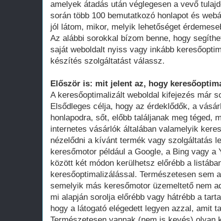
amelyek átadás után véglegesen a vevő tula
során több 100 bemutatkozó honlapot és webá
jól látom, mikor, melyik lehetőséget érdemese
Az alábbi sorokkal bízom benne, hogy segíthe
saját weboldalt nyiss vagy inkább keresőoptim
készítés szolgáltatást válassz.
Először is: mit jelent az, hogy keresőoptima
A keresőoptimalizált weboldal kifejezés már 
Elsődleges célja, hogy az érdeklődők, a vásár
honlapodra, sőt, előbb találjanak meg téged, 
internetes vásárlók általában valamelyik ker
nézelődni a kívánt termék vagy szolgáltatás le
keresőmotor például a Google, a Bing vagy a Y
között két módon kerülhetsz előrébb a listában
keresőoptimalizálással. Természetesen sem a
semelyik más keresőmotor üzemeltető nem adot
mi alapján sorolja előrébb vagy hátrébb a tarta
hogy a látogató elégedett legyen azzal, amit ta
Természetesen vannak (nem is kevés) olyan k