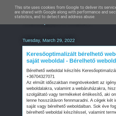
This site uses cookies from Google to deliver its servic
are shared with Google along with performance and secu
Komplex Web+
statistics, and to detect and address abuse.
Tuesday, March 29, 2022
Keresőoptimalizált bérelhető web
saját weboldal - Bérelhető webold
Bérelhető weboldal készítés Keresőoptimalizá
+36704327071
Az elmúlt időszakban megnövekedett az igén
weboldalakra, valamint a webáruházakra, his
szolgáltató vagy termékeket értékesítő, aki on
lenne hosszútávon fennmaradni. A cégek két i
saját vagy bérelhető weboldalban. Sok éve fo
bérelhető weboldal készítéssel, valamint term