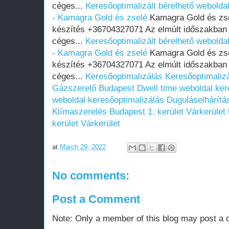
céges...
Keresőoptimalizált bérelhető weboldal
- Kamagra Gold és zselé
Kamagra Gold és zse
készítés +36704327071 Az elmúlt időszakban
céges...
Keresőoptimalizált bérelhető weboldal
- Kamagra Gold és zselé
Kamagra Gold és zse
készítés +36704327071 Az elmúlt időszakban
céges...
Keresőoptimalizálás
Keresőoptimaliz
Gázszerelő Budapest
Dwell time weboldal ker
weboldal keresőoptimalizálás
Duguláselhárítá
Klímaszerelés Budapest 1. kerület Várkerület
kerület Várkerület
at
March 29, 2022
No comments:
Post a Comment
Note: Only a member of this blog may post a