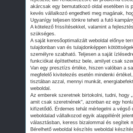
akárcsak egy bemutatkozó oldal esetében is 
kevés vállalkozó engedheti meg magának, hogy
Ugyanígy teljesen tönkre teheti a futó kampán
A kötelező frissítésekkel, valamint a fejleszté
szükséges.
A saját keresőoptimalizált weboldal előnye te
tulajdonban van és tulajdonképpen kötöttsége
személyre szabható. Teljesen a saját ízlésedr
funkciókat építtethetsz bele, amilyet csak szer
Van egy presztízs értéke, hiszen valóban a saj
megfelelő kivitelezés esetén mindenki értékel
tisztában azzal, mennyi munkát, energiabefekte
weboldal.
Az emberek szeretnek birtokolni, tudni, hogy 
amit csak szeretnének", azonban ez egy honla
kifizetődő. Érdemes tehát mérlegelni a végső d
weboldalad vállalkozod egyik alappillérét jelen
választásban, keress bizalommal és segítek m
Bérelhető weboldal készítés weboldal készíté