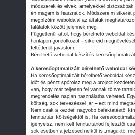
módszerek és elvek, amelyekkel biztosabbak 
én magam is használok. Módszereim sikerét p
megbízóim weboldalai az általuk meghatározot
találatok között jelennek meg.
Függetlenül attól, hogy bérelhető weboldal kés
honlapon gondolkozol – sikereid megnövelésé
feltétlenül javaslom.
Bérelhető weboldal készítés keresőoptimalizá
A keresőoptimalizált bérelhető weboldal ké
Ha keresőoptimalizált bérelhető weboldal kész
időt és pénzt spórolsz meg a project kezdeté
van, hogy már teljesen fel vannak töltve tart
megrendelés napján használatba veheted. Egy 
költség, sok tervezéssel jár – ezt mind megtak
Nem csak a kezdeti nagyobb befektetéstől k
fenntartási költségektől is. Ha keresőoptimali
igényelsz, nem kell fenntartanod fejlesztői cs
sok esetben a jelzésed nélkül is „maguktól m