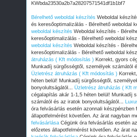
KWbda23530a2b7a28207571541df1b1bf7
Bérelhető weboldal készítés
Weboldal készítés
és keresőoptimalizálás - Bérelhető weboldal k
weboldal készítés
Weboldal készítés - Bérelhe
keresőoptimalizálás - Bérelhető weboldal kész
weboldal készítés
Weboldal készítés - Bérelhe
keresőoptimalizálás - Bérelhető weboldal kész
átruházás ( Kft módosítás )
Korrekt, gyors cég
Munkadíj sürgősségtől, személyek számától és 
Üzletrész átruházás ( Kft módosítás )
Korrekt,
héten belül! Munkadíj sürgősségtől, személye
bonyolultságától...
Üzletrész átruházás ( Kft 
cégalapítás akár 1-1,5 héten belül! Munkadíj
számától és az iratok bonyolultságától...
Luxu
óra felvásárlás esetén azonnali készpénzben f
állapotfelmérést követően. Az árat nagyban m
felvásárlása
Cégünk óra felvásárlás esetén az
előzetes állapotfelmérést követően. Az árat 
karórák felvásárlása
Cégünk óra felvásárlás 