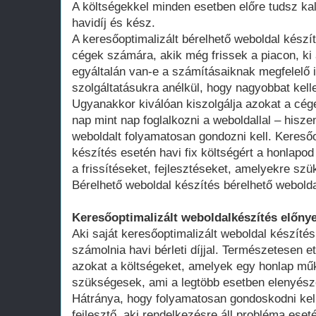
A költségekkel minden esetben előre tudsz kal
havidíj és kész.
A keresőoptimalizált bérelhető weboldal kész
cégek számára, akik még frissek a piacon, ki 
egyáltalán van-e a számításaiknak megfelelő 
szolgáltatásukra anélkül, hogy nagyobbat kell
Ugyanakkor kiválóan kiszolgálja azokat a cég
nap mint nap foglalkozni a weboldallal – hisze
weboldalt folyamatosan gondozni kell. Keresőo
készítés esetén havi fix költségért a honlap
a frissítéseket, fejlesztéseket, amelyekre szü
Bérelhető weboldal készítés bérelhető webold
Keresőoptimalizált weboldalkészítés előnye
Aki saját keresőoptimalizált weboldal készítés
számolnia havi bérleti díjjal. Természetesen ett
azokat a költségeket, amelyek egy honlap műk
szükségesek, ami a legtöbb esetben elenyésző
Hátránya, hogy folyamatosan gondoskodni kell
fejlesztő, aki rendelkezésre áll probléma ese