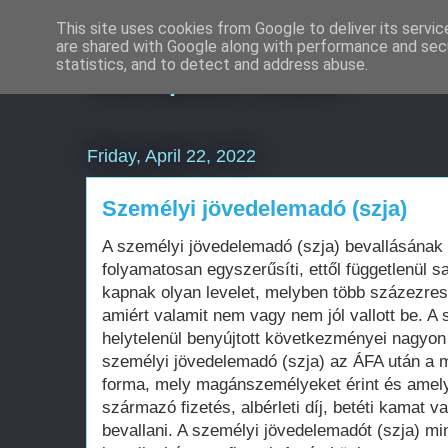
This site uses cookies from Google to deliver its servic
are shared with Google along with performance and secu
Komplex Web+
statistics, and to detect and address abuse.
Friday, April 22, 2022
Személyi jövedelemadó (szja)
A személyi jövedelemadó (szja) bevallásának
folyamatosan egyszerűsíti, ettől függetlenül
kapnak olyan levelet, melyben több százezres
amiért valamit nem vagy nem jól vallott be. A
helytelenül benyújtott következményei nagyon k
személyi jövedelemadó (szja) az ÁFA után a 
forma, mely magánszemélyeket érint és amely
származó fizetés, albérleti díj, betéti kamat v
bevallani. A személyi jövedelemadót (szja) mi