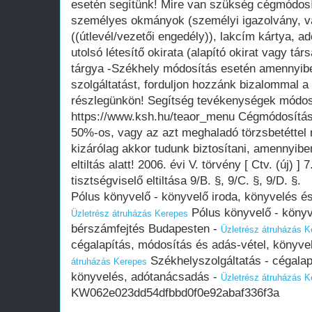
esetén segítünk! Mire van szükség cégmódos
személyes okmányok (személyi igazolvány, va
((útlevél/vezetői engedély)), lakcím kártya, ad
utolsó létesítő okirata (alapító okirat vagy t
tárgya -Székhely módosítás esetén amennyibe
szolgáltatást, forduljon hozzánk bizalommal a
részlegünkön! Segítség tevékenységek módos
https://www.ksh.hu/teaor_menu Cégmódosítást 
50%-os, vagy az azt meghaladó törzsbetéttel 
kizárólag akkor tudunk biztosítani, amennyibe
eltiltás alatt! 2006. évi V. törvény [ Ctv. (új) ]
tisztségviselő eltiltása 9/B. §, 9/C. §, 9/D. §.
Pólus könyvelő - könyvelő iroda, könyvelés é
Pólus könyvelő - könyv
Üzletrész átruházás Kerepes
bérszámfejtés Budapesten -
Üzletrész átruházás K
cégalapítás, módosítás és adás-vétel, könyv
Székhelyszolgáltatás - cégalap
átruházás Kerepes
könyvelés, adótanácsadás -
Üzletrész átruházás K
KW062e023dd54dfbbd0f0e92abaf336f3a