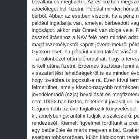
bevallani és megfizetni. Az év közben megsze
adóelőleget kell fizetni. Például minden hónap
bérből. Abban az esetben viszont, ha a pénz 
például ingatlanja van, amelyet bérbeadott va
ingóságot, akkor már Önnek van dolga vele. Fo
összeállításához a NAV felé nem minden adat
magánszemélyektől kapott jövedelmekről példá
Gyakori eset, ha például valaki lakást vásárol
– a különbözet után előfordulhat, hogy a tervez
is kell utána fizetni. Érdemes tisztában lenn
visszatérítési lehetőségekről is és minden évb
hogy továbbra is jogosult-e rá. Ezen kívül t
felmerülhet, amely kisebb-nagyobb mértékben 
jövedelemadó (szja) bevallását és megfizetés
nem 100%-ban biztos, feltétlenül javasoljuk, 
Cégünk több tíz éve foglalkozik könyveléssel.
ki, amelyben garantálni tudjuk a szakszerű, p
rendezését. Kiemelt figyelmet fordítunk a precí
egy betűelütés és máris megvan a baj. Szaké
esetben többszörösen, külön kidolgozott rend