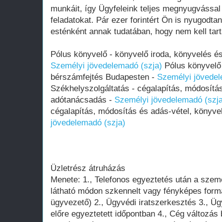
munkáit, így Ügyfeleink teljes megnyugvással 
feladatokat. Pár ezer forintért Ön is nyugodtan
esténként annak tudatában, hogy nem kell tart
Pólus könyvelő - könyvelő iroda, könyvelés é
Személyi jövedelemadó (szja)
Pólus könyvelő 
bérszámfejtés Budapesten -
Személyi jövedel
Székhelyszolgáltatás - cégalapítás, módosítá
adótanácsadás -
Személyi jövedelemadó (szja
cégalapítás, módosítás és adás-vétel, könyv
jövedelemadó (szja)
Üzletrész átruházás
Menete: 1., Telefonos egyeztetés után a szem
látható módon szkennelt vagy fényképes form
ügyvezető) 2., Ügyvédi iratszerkesztés 3., Üg
előre egyeztetett időpontban 4., Cég változá