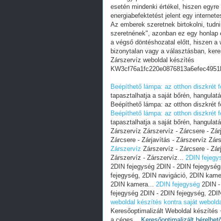
esetén mindenki értékel, hiszen egyre
energiabefektetést jelent egy internete
Az emberek szeretnek birtokolni, tudn
szeretnének", azonban ez egy honlap e
a végső döntéshozatal előtt, hiszen a w
bizonytalan vagy a választásban, ker
Zárszervíz weboldal készítés
KW3cf76a1fc220e0876813a6efec4951
Beépíthető lámpa: az otthon diszkrét 
tapasztalhatja a saját bőrén, hangulat
Beépíthető lámpa: az otthon diszkrét f
Beépíthető lámpa: az otthon diszkrét 
tapasztalhatja a saját bőrén, hangulat
Zárszervíz Zárszervíz - Zárcsere - Zárj
Zárcsere - Zárjavítás - Zárszervíz Zárs
Zárszervíz
Zárszervíz - Zárcsere - Zárj
Zárszervíz - Zárszervíz...
2DIN fejegy
2DIN fejegység 2DIN - 2DIN fejegység
fejegység, 2DIN navigáció, 2DIN kame
2DIN kamera...
2DIN fejegység
2DIN -
fejegység 2DIN - 2DIN fejegység, 2DI
weboldal készítés kontra saját webold
Keresőoptimalizált Weboldal készíté
a céges...
Keresőoptimalizált bérelhet