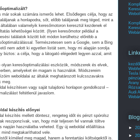
Kompl
sőoptimalizált?
Kereső
Webol
és már sokak számára ismerős lehet. Elsődleges célja, hogy az
láljanak a honlapodra, sőt, előbb találjanak meg téged, mint a
Kompl
 általában valamelyik keresőmotoron keresztül kezdenek el
Keres
tatás lehetőségei között. (Ilyen keresőmotor például a
Webár
esési találatok között két módon kerülhetsz előrébb a
eresőoptimalizálással. Természetesen sem a Google, sem a Bing
ő nem adott ki egyetlen listát sem, hogy mi alapján sorolja
Link
y biztos: a célja, hogy a látogató elégedett legyen azzal, amit
kezdő
olyan keresőoptimalizálási eszközök, módszerek és elvek,
Webfe
ikerben, amelyeket én magam is használok. Módszereim
Tesla 
ízóim weboldalai az általuk meghatározott kulcsszavakra
pénzüg
ek meg.
Arany 
Rózs
ldal készítésen vagy saját tulajdonú honlapon gondolkozol –
Audi 
alizálást feltétlenül javaslom.
Webár
ldal készítés előnyei
al készítés mellett döntesz, rengeteg időt és pénzt spórolsz
Blog
ak reszponzívak, van, hogy már teljesen fel vannak töltve
 napján használatba veheted. Egy új weboldal előállítása
►
20
t mind megtakaríthatod vele.
►
20
stől kíméled meg magad, hanem a fenntartási költségektől is.