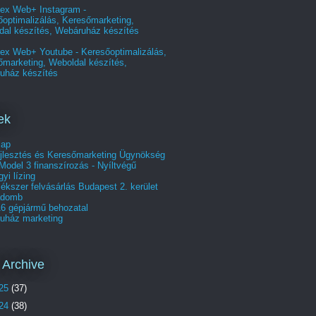
ex Web+ Instagram -
optimalizálás, Keresőmarketing,
dal készítés, Webáruház készítés
ex Web+ Youtube - Keresőoptimalizálás,
őmarketing, Weboldal készítés,
uház készítés
ek
lap
jlesztés és Keresőmarketing Ügynökség
Model 3 finanszírozás - Nyíltvégű
yi lízing
ékszer felvásárlás Budapest 2. kerület
adomb
A6 gépjármű behozatal
uház marketing
 Archive
25
(37)
24
(38)