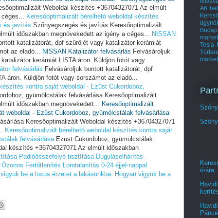
felvás
sőoptimalizált Weboldal készítés +36704327071 Az elmúlt
A6 beh
Keres
 céges...
Keresőoptimalizált bérelhető weboldal készítés
ügynö
 és javítás
Szőnyegszegés és javítás Keresőoptimalizált
Budap
lmúlt időszakban megnövekedett az igény a céges...
NISSAN
market
ntott katalizátorát, dpf szűrőjét vagy katalizátor kerámiát
Tesla 
mot az eladó...
NISSAN Katalizátor felvásárlás
Felvásároljuk
Törta
market
y katalizátor kerámiát LISTA áron. Küldjön fotót vagy
tor felvásárlás
Felvásároljuk bontott katalizátorát, dpf
TA áron. Küldjön fotót vagy sorszámot az eladó...
 készítés kontra saját weboldal - Ezüst Cukordoboz,
Part
rdoboz, gyümölcstálak felvásárlása Keresőoptimalizált
lmúlt időszakban megnövekedett...
Keresőoptimalizált
Szőnye
ját weboldal - Ezüst Cukordoboz, gyümölcstálak felvásárlása
Szőnye
ásárlása Keresőoptimalizált Weboldal készítés +36704327071
..
Keresőoptimalizált bérelhető weboldal készítés kontra saját
stálak felvásárlása
Ezüst Cukordoboz, gyümölcstálak
ldal készítés +36704327071 Az elmúlt időszakban
títása
Padlóösszefolyó tisztítása
Duguláselhárítás
Kereső
Ózonos Fertőtlenítés
Lomtalanítás 0-24 éjjel-nappal
órára
vigyük be a luxus érzetet a lakásunkba.
Hogyan vigyük be a
Havidí
keríté
Havidí
Páncél