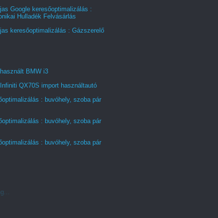
jas Google keresőoptimalizálás :
onikai Hulladék Felvásárlás
jas keresőoptimalizálás : Gázszerelő
 használt BMW i3
Infiniti QX70S import használtautó
optimalizálás : buvóhely, szoba pár
optimalizálás : buvóhely, szoba pár
optimalizálás : buvóhely, szoba pár
g...