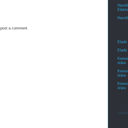
Havidí
Elektr
Havidí
 post a comment.
Eladó
Eladó 
Kereső
órára
Kereső
órára
Kereső
órára
Loadin