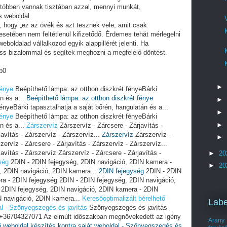
 többen vannak tisztában azzal, mennyi munkát,
s weboldal.
i, hogy „ez az övék és azt tesznek vele, amit csak
setében nem feltétlenül kifizetődő. Érdemes tehát mérlegelni
eboldalad vállalkozod egyik alappillérét jelenti. Ha
ess bizalommal és segítek meghozni a megfelelő döntést.
b0
►
fénye
Beépíthető lámpa: az otthon diszkrét fényeBárki
án és a...
Beépíthető lámpa: az otthon diszkrét fénye
►
ényeBárki tapasztalhatja a saját bőrén, hangulatán és a...
►
fénye
Beépíthető lámpa: az otthon diszkrét fényeBárki
►
án és a...
Zárszervíz
Zárszervíz - Zárcsere - Zárjavítás -
avítás - Zárszervíz - Zárszervíz...
Zárszervíz
Zárszervíz -
►
zervíz - Zárcsere - Zárjavítás - Zárszervíz - Zárszervíz...
avítás - Zárszervíz Zárszervíz - Zárcsere - Zárjavítás -
►
20
ség
2DIN - 2DIN fejegység, 2DIN navigáció, 2DIN kamera -
►
20
, 2DIN navigáció, 2DIN kamera...
2DIN fejegység
2DIN - 2DIN
ra - 2DIN fejegység 2DIN - 2DIN fejegység, 2DIN navigáció,
 2DIN fejegység, 2DIN navigáció, 2DIN kamera - 2DIN
N navigáció, 2DIN kamera...
Keresőoptimalizált bérelhető
Labe
al - Szőnyegszegés és javítás
Szőnyegszegés és javítás
s +36704327071 Az elmúlt időszakban megnövekedett az igény
Arany
ő weboldal készítés kontra saját weboldal - Szőnyegszegés és