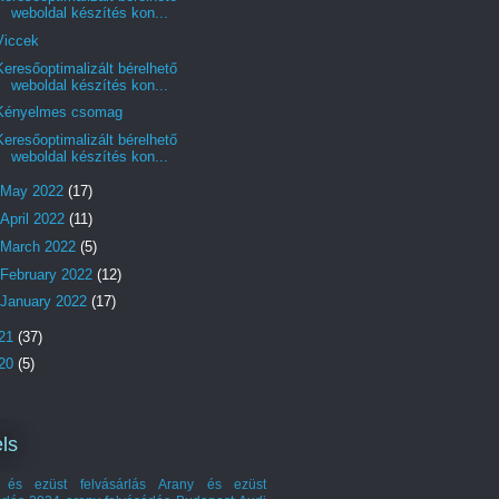
weboldal készítés kon...
Viccek
Keresőoptimalizált bérelhető
weboldal készítés kon...
Kényelmes csomag
Keresőoptimalizált bérelhető
weboldal készítés kon...
May 2022
(17)
April 2022
(11)
March 2022
(5)
February 2022
(12)
January 2022
(17)
21
(37)
20
(5)
ls
 és ezüst felvásárlás
Arany és ezüst