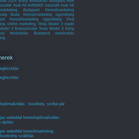
árlás 2024
arany felvásárlás Budapest
Audi
ozatal
Audi A6 külföldről
használt Audi A6
őmarketing Budapest
Keresőmarketing
kség Buda
Keresőmarketing ügynökség
est
Keresőmarketing ügynökség Pest
ing
online marketing
Tesla Model 3 eladó
Model 3 finanszírozás
Tesla Model 3 lízing
rany felvásárlás Budapest
webáruház
ing
nerek
gtisztitás
gtisztitás
optimalizálás : buvóhely, szoba pár
jas weboldal keresőoptimalizálás :
s építés
jas weboldal keresőmarketing :
szekrény szállítás