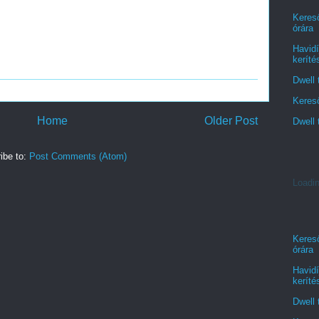
Kereső
órára
Havidí
keríté
Dwell 
Kereső
Home
Older Post
Dwell 
ibe to:
Post Comments (Atom)
Loadin
Kereső
órára
Havidí
keríté
Dwell 