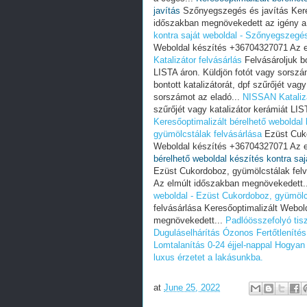
javítás
Szőnyegszegés és javítás Kere
időszakban megnövekedett az igény a
kontra saját weboldal - Szőnyegszegés
Weboldal készítés +36704327071 Az e
Katalizátor felvásárlás
Felvásároljuk bo
LISTA áron. Küldjön fotót vagy sorszá
bontott katalizátorát, dpf szűrőjét vag
sorszámot az eladó...
NISSAN Katalizá
szűrőjét vagy katalizátor kerámiát LIS
Keresőoptimalizált bérelhető weboldal
gyümölcstálak felvásárlása
Ezüst Cuko
Weboldal készítés +36704327071 Az e
bérelhető weboldal készítés kontra sa
Ezüst Cukordoboz, gyümölcstálak felv
Az elmúlt időszakban megnövekedett.
weboldal - Ezüst Cukordoboz, gyümölc
felvásárlása Keresőoptimalizált Webo
megnövekedett...
Padlóösszefolyó tisz
Duguláselhárítás
Ózonos Fertőtlenítés
Lomtalanítás 0-24 éjjel-nappal
Hogyan 
luxus érzetet a lakásunkba.
at
June 25, 2022