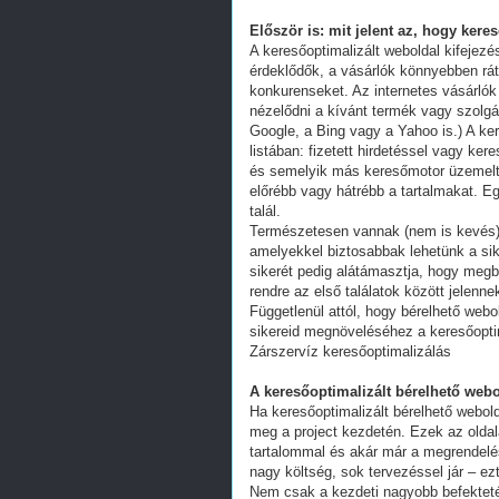
Először is: mit jelent az, hogy kere
A keresőoptimalizált weboldal kifejez
érdeklődők, a vásárlók könnyebben ráta
konkurenseket. Az internetes vásárlók
nézelődni a kívánt termék vagy szolgál
Google, a Bing vagy a Yahoo is.) A ker
listában: fizetett hirdetéssel vagy k
és semelyik más keresőmotor üzemeltet
előrébb vagy hátrébb a tartalmakat. Eg
talál.
Természetesen vannak (nem is kevés) 
amelyekkel biztosabbak lehetünk a s
sikerét pedig alátámasztja, hogy megb
rendre az első találatok között jelenn
Függetlenül attól, hogy bérelhető webo
sikereid megnöveléséhez a keresőoptim
Zárszervíz keresőoptimalizálás
A keresőoptimalizált bérelhető webo
Ha keresőoptimalizált bérelhető webold
meg a project kezdetén. Ezek az oldal
tartalommal és akár már a megrendelés
nagy költség, sok tervezéssel jár – ez
Nem csak a kezdeti nagyobb befekteté