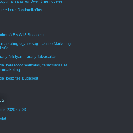
optimalizálás és Dwell time növelés
time keresőoptimalizálás
áltautó BMW i3 Budapest
őmarketing ügynökség - Online Marketing
kség
rany árfolyam - arany felvásárlás
al keresőoptimalizálás, tanácsadás és
ommarketing
dal készítés Budapest
es
erek 2020 07 03
olat