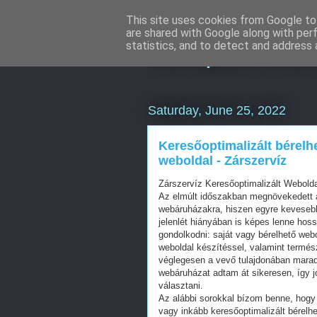
This site uses cookies from Google to 
are shared with Google along with per
Komplex We
statistics, and to detect and address 
Saturday, June 25, 2022
Keresőoptimalizált bérelh
weboldal - Zárszervíz
Zárszervíz Keresőoptimalizált Webold
Az elmúlt időszakban megnövekedett a
webáruházakra, hiszen egyre kevesebb 
jelenlét hiányában is képes lenne hos
gondolkodni: saját vagy bérelhető web
weboldal készítéssel, valamint termés
véglegesen a vevő tulajdonában mara
webáruházat adtam át sikeresen, így j
választani.
Az alábbi sorokkal bízom benne, hogy 
vagy inkább keresőoptimalizált bérelhe