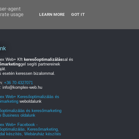
user-agent
erate usage
LEARN MORE
GOT IT
unk
ex Web+ Kft
keresőoptimalizálás
sal és
őmarketing
gel segíti partnereinek
ját.
s esetén keressen bizalommal.
on:
+36 70 4327071
l: info@komplex-web.hu
ex Web+ Keresőoptimalizálás és
őmarketing
weboldalunk
őoptimalizálás és keresőmarketing
e Business oldalunk
ex Web+ Facebook -
optimalizálás, Keresőmarketing,
dal készítés, Webáruház készítés