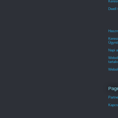
Kereső
Dwell 
Haszn
Keres
Ügynö
Napi a
Webold
tartal
Webol
Pag
Partn
Kapcs