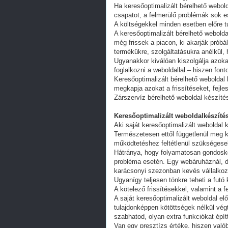
Ha keresőoptimalizált bérelhető webold
csapatot, a felmerülő problémák sok e
A költségekkel minden esetben előre tu
A keresőoptimalizált bérelhető webold
még frissek a piacon, ki akarják próbá
termékükre, szolgáltatásukra anélkül,
Ugyanakkor kiválóan kiszolgálja azoka
foglalkozni a weboldallal – hiszen fon
Keresőoptimalizált bérelhető weboldal 
megkapja azokat a frissítéseket, fejl
Zárszervíz bérelhető weboldal készíté
Keresőoptimalizált weboldalkészítés
Aki saját keresőoptimalizált weboldal k
Természetesen ettől függetlenül meg k
működtetéshez feltétlenül szükségesek
Hátránya, hogy folyamatosan gondoskodn
probléma esetén. Egy webáruháznál, d
karácsonyi szezonban kevés vállalkoz
Ugyanígy teljesen tönkre teheti a futó
A kötelező frissítésekkel, valamint a 
A saját keresőoptimalizált weboldal e
tulajdonképpen kötöttségek nélkül vég
szabhatod, olyan extra funkciókat épít
Van egy presztízs értéke, hiszen valób