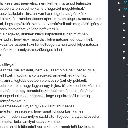
►
20
al készítést igényelsz, nem kell fenntartanod fejlesztői
setben a jelzésed nélkül is „maguktól megoldódnak".
▼
20
dsz kalkulálni, hiszen van fixen egy havidíj és kész.
►
al készítést mindenképpen ajánljuk azon cégek számára, akik
►
lni, hogy egyáltalán van-e a számításaiknak megfelelő igény a
 hogy nagyobbat kellene befektetniük.
►
t a cégeket, akiknek nincs kapacitásuk nap mint nap
►
tos tudni, hogy egy weboldalt folyamatosan gondozni kell.
►
készítés esetén havi fix költségért a honlapod folyamatosan
esztéseket, amelyekre szükséged lehet.
►
s
▼
 előnyei
észítés mellett dönt, nem kell számolnia havi bérleti díjjal.
ell fizetni azokat a költségeket, amelyek egy honlap
, ami a legtöbb esetben elenyésző (tárhely például).
i kell róla, hogy legyen egy fejlesztő, aki rendelkezésre áll
e akárcsak egy bemutatkozó oldal esetében is például a
ó engedheti meg magának, hogy napokra leáll a honlap.
 kampányokat is.
fejlesztésekkel ugyanígy kalkulálni szükséges.
lőnye természetesen, hogy saját tulajdonban van és
telen módon személyre szabható. Teljesen a saját ízlésedre
tethetsz bele, amilyet csak szeretnél.
an a saját felületedről van szó, amit megfelelő kivitelezés