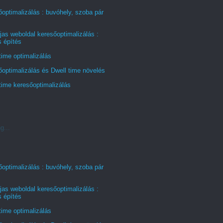
optimalizálás : buvóhely, szoba pár
jas weboldal keresőoptimalizálás :
s építés
time optimalizálás
optimalizálás és Dwell time növelés
time keresőoptimalizálás
g...
optimalizálás : buvóhely, szoba pár
jas weboldal keresőoptimalizálás :
s építés
time optimalizálás