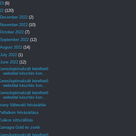
23
(6)
22
(120)
December 2022
(2)
November 2022
(10)
October 2022
(7)
September 2022
(12)
August 2022
(14)
July 2022
(1)
June 2022
(12)
Keresőoptimalizált bérelhető
weboldal készítés kon...
Keresőoptimalizált bérelhető
weboldal készítés kon...
Keresőoptimalizált bérelhető
weboldal készítés kon...
Arany fülbevaló felvásárlás
Palládium felvásárlása
Zsákos sittszállítás
Kamagra Gold és zselé
Keresőoptimalizált bérelhető