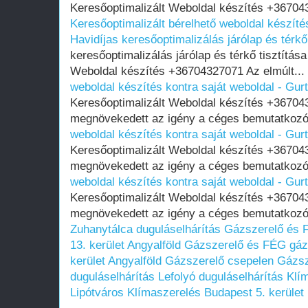
Keresőoptimalizált Weboldal készítés +367043
Keresőoptimalizált bérelhető weboldal készítés
Havidíjas keresőoptimalizálás járólap és térkő
keresőoptimalizálás járólap és térkő tisztítás
Weboldal készítés +36704327071 Az elmúlt...
weboldal készítés kontra saját weboldal - Gur
Keresőoptimalizált Weboldal készítés +36704
megnövekedett az igény a céges bemutatkozó
weboldal készítés kontra saját weboldal - Gur
Keresőoptimalizált Weboldal készítés +36704
megnövekedett az igény a céges bemutatkozó
weboldal készítés kontra saját weboldal - Gur
Keresőoptimalizált Weboldal készítés +36704
megnövekedett az igény a céges bemutatkozó
Zuhanytálca duguláselhárítás
Gázszerelő és 
13. kerület Angyalföld
Gázszerelő és FÉG gázk
kerület Angyalföld
Gázszerelő csepelen
Gázsz
duguláselhárítás
Lefolyó duguláselhárítás
Klí
Lipótváros
Klímaszerelés Budapest 5. kerület 