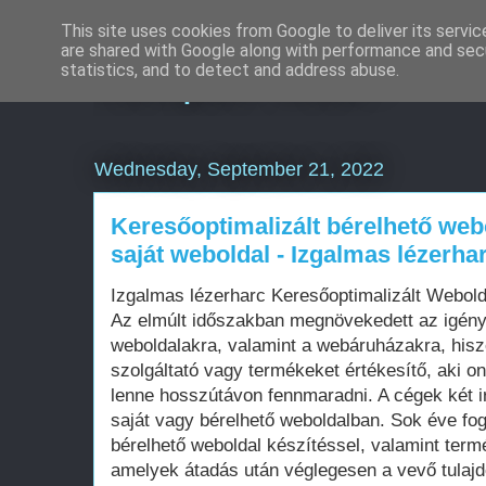
This site uses cookies from Google to deliver its servic
are shared with Google along with performance and secu
Komplex Web+
statistics, and to detect and address abuse.
Wednesday, September 21, 2022
Keresőoptimalizált bérelhető web
saját weboldal - Izgalmas lézerha
Izgalmas lézerharc Keresőoptimalizált Webol
Az elmúlt időszakban megnövekedett az igén
weboldalakra, valamint a webáruházakra, his
szolgáltató vagy termékeket értékesítő, aki on
lenne hosszútávon fennmaradni. A cégek két i
saját vagy bérelhető weboldalban. Sok éve fo
bérelhető weboldal készítéssel, valamint term
amelyek átadás után véglegesen a vevő tula