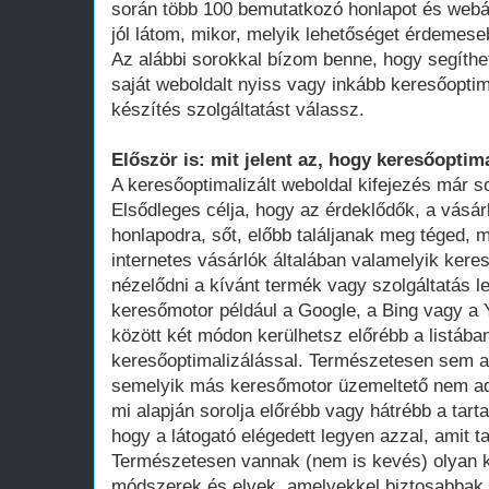
során több 100 bemutatkozó honlapot és webá
jól látom, mikor, melyik lehetőséget érdemese
Az alábbi sorokkal bízom benne, hogy segíthe
saját weboldalt nyiss vagy inkább keresőoptim
készítés szolgáltatást válassz.
Először is: mit jelent az, hogy keresőoptima
A keresőoptimalizált weboldal kifejezés már 
Elsődleges célja, hogy az érdeklődők, a vásár
honlapodra, sőt, előbb találjanak meg téged, 
internetes vásárlók általában valamelyik ker
nézelődni a kívánt termék vagy szolgáltatás le
keresőmotor például a Google, a Bing vagy a Y
között két módon kerülhetsz előrébb a listában
keresőoptimalizálással. Természetesen sem a
semelyik más keresőmotor üzemeltető nem adot
mi alapján sorolja előrébb vagy hátrébb a tarta
hogy a látogató elégedett legyen azzal, amit ta
Természetesen vannak (nem is kevés) olyan k
módszerek és elvek, amelyekkel biztosabbak 