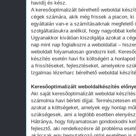
havidíj és kész.
A keresőoptimalizált bérelhető weboldal kész
cégek számára, akik még frissek a piacon, ki 
egyáltalán van-e a számításaiknak megfelelő 
szolgáltatásukra anélkül, hogy nagyobbat kell
Ugyanakkor kiválóan kiszolgálja azokat a cég
nap mint nap foglalkozni a weboldallal – hisze
weboldalt folyamatosan gondozni kell. Keresőo
készítés esetén havi fix költségért a honlap
a frissítéseket, fejlesztéseket, amelyekre szü
Izgalmas lézerharc bérelhető weboldal készít
Keresőoptimalizált weboldalkészítés előnye
Aki saját keresőoptimalizált weboldal készítés
számolnia havi bérleti díjjal. Természetesen ett
azokat a költségeket, amelyek egy honlap műk
szükségesek, ami a legtöbb esetben elenyésző
Hátránya, hogy folyamatosan gondoskodni kell
fejlesztő, aki rendelkezésre áll probléma ese
akárcsak egy bemutatkozó oldal esetében is 