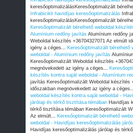
keresőoptimalizálásKeresőoptimalizált bérelhe
Infrabicikli havidíjas keresőoptimalizálás
Infrab
keresőoptimalizálásKeresőoptimalizált bérelhe
Keresőoptimalizált bérelhető weboldal készítés
Alumínium redőny javítás
Alumínium redőny ja
Weboldal készítés +36704327071 Az elmúlt i
igény a céges...
Keresőoptimalizált bérelhető 
weboldal - Alumínium redőny javítás
Alumínium
Keresőoptimalizált Weboldal készítés +36704
megnövekedett az igény a céges...
Keresőopti
készítés kontra saját weboldal - Alumínium re
javítás Keresőoptimalizált Weboldal készítés
időszakban megnövekedett az igény a céges.
weboldal készítés kontra saját weboldal - Hav
járólap és térkő tisztítása témában
Havidíjas k
térkő tisztítása témában Keresőoptimalizált 
Az elmúlt...
Keresőoptimalizált bérelhető webol
weboldal - Havidíjas keresőoptimalizálás járól
Havidíjas keresőoptimalizálás járólap és térkő