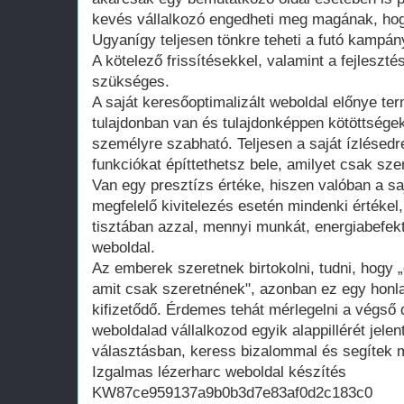
kevés vállalkozó engedheti meg magának, hogy
Ugyanígy teljesen tönkre teheti a futó kampán
A kötelező frissítésekkel, valamint a fejleszté
szükséges.
A saját keresőoptimalizált weboldal előnye te
tulajdonban van és tulajdonképpen kötöttsége
személyre szabható. Teljesen a saját ízlésedr
funkciókat építtethetsz bele, amilyet csak szer
Van egy presztízs értéke, hiszen valóban a saj
megfelelő kivitelezés esetén mindenki értékel
tisztában azzal, mennyi munkát, energiabefekte
weboldal.
Az emberek szeretnek birtokolni, tudni, hogy 
amit csak szeretnének", azonban ez egy honla
kifizetődő. Érdemes tehát mérlegelni a végső d
weboldalad vállalkozod egyik alappillérét jelen
választásban, keress bizalommal és segítek m
Izgalmas lézerharc weboldal készítés
KW87ce959137a9b0b3d7e83af0d2c183c0