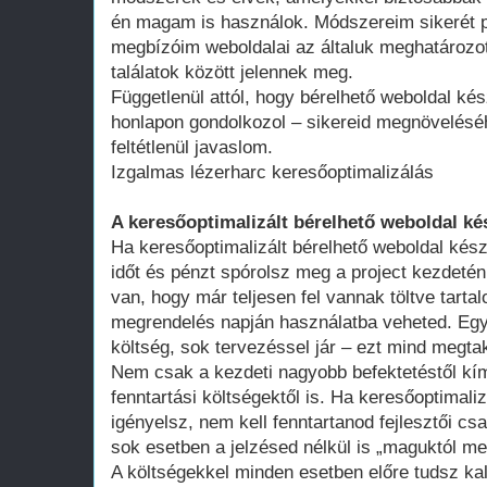
én magam is használok. Módszereim sikerét p
megbízóim weboldalai az általuk meghatározot
találatok között jelennek meg.
Függetlenül attól, hogy bérelhető weboldal kés
honlapon gondolkozol – sikereid megnövelésé
feltétlenül javaslom.
Izgalmas lézerharc keresőoptimalizálás
A keresőoptimalizált bérelhető weboldal ké
Ha keresőoptimalizált bérelhető weboldal kész
időt és pénzt spórolsz meg a project kezdeté
van, hogy már teljesen fel vannak töltve tart
megrendelés napján használatba veheted. Egy 
költség, sok tervezéssel jár – ezt mind megtak
Nem csak a kezdeti nagyobb befektetéstől k
fenntartási költségektől is. Ha keresőoptimali
igényelsz, nem kell fenntartanod fejlesztői cs
sok esetben a jelzésed nélkül is „maguktól m
A költségekkel minden esetben előre tudsz kal