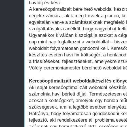
havidíj és kész.
A keresőoptimalizált bérelhető weboldal kész
cégek számára, akik még frissek a piacon, ki 
egyáltalán van-e a számításaiknak megfelelő 
szolgáltatásukra anélkül, hogy nagyobbat kell
Ugyanakkor kiválóan kiszolgálja azokat a cég
nap mint nap foglalkozni a weboldallal – hisze
weboldalt folyamatosan gondozni kell. Keresőo
készítés esetén havi fix költségért a honlap
a frissítéseket, fejlesztéseket, amelyekre szü
Vőfély ceremóniamester bérelhető weboldal k
Keresőoptimalizált weboldalkészítés előnye
Aki saját keresőoptimalizált weboldal készítés
számolnia havi bérleti díjjal. Természetesen ett
azokat a költségeket, amelyek egy honlap műk
szükségesek, ami a legtöbb esetben elenyésző
Hátránya, hogy folyamatosan gondoskodni kell
fejlesztő, aki rendelkezésre áll probléma ese
akárcsak egy bemutatkozó oldal esetében is 