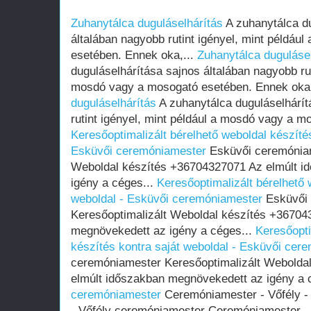
Zuhanytálca duguláselhárítás
A zuhanytálca du
általában nagyobb rutint igényel, mint példáu
esetében. Ennek oka,...
Zuhanytálca duguláse
duguláselhárítása sajnos általában nagyobb rut
mosdó vagy a mosogató esetében. Ennek oka,
duguláselhárítás
A zuhanytálca duguláselhárít
rutint igényel, mint például a mosdó vagy a m
Keresőoptimalizált bérelhető weboldal készítés
Esküvői ceremóniamester
Esküvői ceremóniam
Weboldal készítés +36704327071 Az elmúlt i
igény a céges...
Keresőoptimalizált bérelhető 
weboldal - Esküvői ceremóniamester
Esküvői 
Keresőoptimalizált Weboldal készítés +36704
megnövekedett az igény a céges...
Keresőopti
készítés kontra saját weboldal - Esküvői cer
ceremóniamester Keresőoptimalizált Webolda
elmúlt időszakban megnövekedett az igény a 
ceremóniamester
Ceremóniamester - Vőfély - 
- Vőfély ceremóniamester Ceremóniamester - 