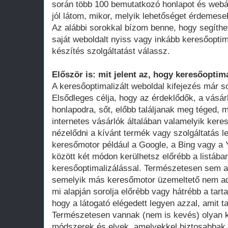
során több 100 bemutatkozó honlapot és webá
jól látom, mikor, melyik lehetőséget érdemese
Az alábbi sorokkal bízom benne, hogy segíthe
saját weboldalt nyiss vagy inkább keresőoptim
készítés szolgáltatást válassz.
Először is: mit jelent az, hogy keresőoptima
A keresőoptimalizált weboldal kifejezés már 
Elsődleges célja, hogy az érdeklődők, a vásár
honlapodra, sőt, előbb találjanak meg téged, 
internetes vásárlók általában valamelyik ker
nézelődni a kívánt termék vagy szolgáltatás le
keresőmotor például a Google, a Bing vagy a Y
között két módon kerülhetsz előrébb a listában
keresőoptimalizálással. Természetesen sem a
semelyik más keresőmotor üzemeltető nem adot
mi alapján sorolja előrébb vagy hátrébb a tarta
hogy a látogató elégedett legyen azzal, amit ta
Természetesen vannak (nem is kevés) olyan k
módszerek és elvek, amelyekkel biztosabbak 