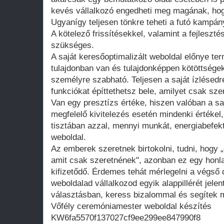
kevés vállalkozó engedheti meg magának, hogy
Ugyanígy teljesen tönkre teheti a futó kampán
A kötelező frissítésekkel, valamint a fejleszté
szükséges.
A saját keresőoptimalizált weboldal előnye te
tulajdonban van és tulajdonképpen kötöttsége
személyre szabható. Teljesen a saját ízlésedr
funkciókat építtethetsz bele, amilyet csak szer
Van egy presztízs értéke, hiszen valóban a saj
megfelelő kivitelezés esetén mindenki értékel
tisztában azzal, mennyi munkát, energiabefekte
weboldal.
Az emberek szeretnek birtokolni, tudni, hogy 
amit csak szeretnének", azonban ez egy honla
kifizetődő. Érdemes tehát mérlegelni a végső d
weboldalad vállalkozod egyik alappillérét jelen
választásban, keress bizalommal és segítek m
Vőfély ceremóniamester weboldal készítés
KW6fa5570f137027cf9ee299ee847990f8