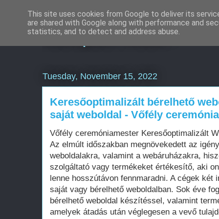
This site uses cookies from Google to deliver its servic
are shared with Google along with performance and secu
Komplex Web+
statistics, and to detect and address abuse.
Tuesday, November 15, 2022
Keresőoptimalizált bérelhető web
saját weboldal - Vőfély ceremóni
Vőfély ceremóniamester Keresőoptimalizált 
Az elmúlt időszakban megnövekedett az igén
weboldalakra, valamint a webáruházakra, his
szolgáltató vagy termékeket értékesítő, aki on
lenne hosszútávon fennmaradni. A cégek két i
saját vagy bérelhető weboldalban. Sok éve fo
bérelhető weboldal készítéssel, valamint term
amelyek átadás után véglegesen a vevő tula