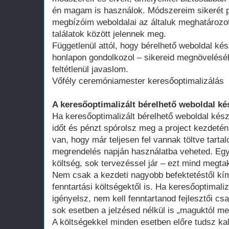
én magam is használok. Módszereim sikerét p
megbízóim weboldalai az általuk meghatározot
találatok között jelennek meg.
Függetlenül attól, hogy bérelhető weboldal kés
honlapon gondolkozol – sikereid megnövelésé
feltétlenül javaslom.
Vőfély ceremóniamester keresőoptimalizálás
A keresőoptimalizált bérelhető weboldal ké
Ha keresőoptimalizált bérelhető weboldal kész
időt és pénzt spórolsz meg a project kezdeté
van, hogy már teljesen fel vannak töltve tart
megrendelés napján használatba veheted. Egy 
költség, sok tervezéssel jár – ezt mind megtak
Nem csak a kezdeti nagyobb befektetéstől k
fenntartási költségektől is. Ha keresőoptimali
igényelsz, nem kell fenntartanod fejlesztői cs
sok esetben a jelzésed nélkül is „maguktól m
A költségekkel minden esetben előre tudsz kal