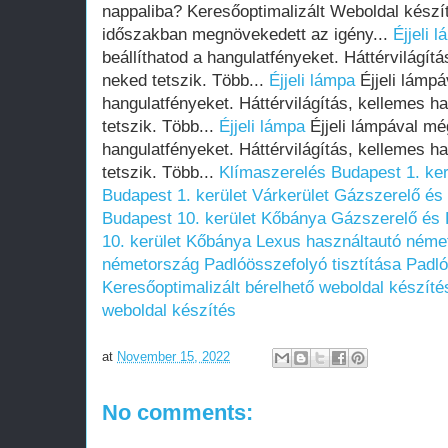
nappaliba? Keresőoptimalizált Weboldal kész
időszakban megnövekedett az igény...
Éjjeli 
beállíthatod a hangulatfényeket. Háttérvilágít
neked tetszik. Több...
Éjjeli lámpa
Éjjeli lámpá
hangulatfényeket. Háttérvilágítás, kellemes h
tetszik. Több...
Éjjeli lámpa
Éjjeli lámpával mé
hangulatfényeket. Háttérvilágítás, kellemes h
tetszik. Több...
Klímaszerelés Budapest 1. ker
Budapest 1. kerület Várkerület
Gázszerelő és
Budapest 10. kerület Kőbánya
Gázszerelő és 
10. kerület Kőbánya
Lexus használtautó néme
németország
Padlóösszefolyó tisztítása
Padló
Keresőoptimalizált bérelhető weboldal készíté
weboldal készítés
at
November 15, 2022
No comments: