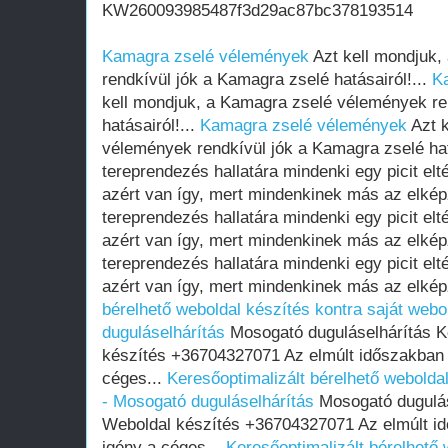
KW260093985487f3d29ac87bc378193514
Kamagra zselé vélemények
Azt kell mondjuk,
rendkívül jók a Kamagra zselé hatásairól!...
K
kell mondjuk, a Kamagra zselé vélemények re
hatásairól!...
Kamagra zselé vélemények
Azt k
vélemények rendkívül jók a Kamagra zselé hat
tereprendezés hallatára mindenki egy picit elté
azért van így, mert mindenkinek más az elkép
tereprendezés hallatára mindenki egy picit elté
azért van így, mert mindenkinek más az elkép
tereprendezés hallatára mindenki egy picit elté
azért van így, mert mindenkinek más az elkép
bérelhető weboldal készítés kontra saját webo
duguláselhárítás
Mosogató duguláselhárítás K
készítés +36704327071 Az elmúlt időszakban
céges...
Keresőoptimalizált bérelhető weboldal
- Mosogató duguláselhárítás
Mosogató dugulás
Weboldal készítés +36704327071 Az elmúlt i
igény a céges...
Keresőoptimalizált bérelhető 