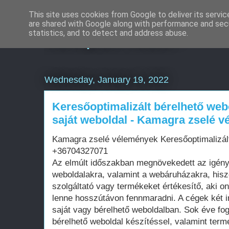
This site uses cookies from Google to deliver its servic
are shared with Google along with performance and secu
Komplex Web+
statistics, and to detect and address abuse.
Wednesday, January 19, 2022
Keresőoptimalizált bérelhető web
saját weboldal - Kamagra zselé 
Kamagra zselé vélemények Keresőoptimalizál
+36704327071
Az elmúlt időszakban megnövekedett az igén
weboldalakra, valamint a webáruházakra, his
szolgáltató vagy termékeket értékesítő, aki on
lenne hosszútávon fennmaradni. A cégek két i
saját vagy bérelhető weboldalban. Sok éve fo
bérelhető weboldal készítéssel, valamint term