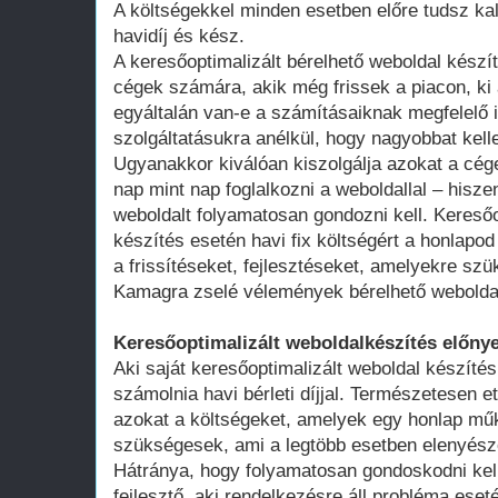
A költségekkel minden esetben előre tudsz kal
havidíj és kész.
A keresőoptimalizált bérelhető weboldal kész
cégek számára, akik még frissek a piacon, ki 
egyáltalán van-e a számításaiknak megfelelő 
szolgáltatásukra anélkül, hogy nagyobbat kell
Ugyanakkor kiválóan kiszolgálja azokat a cég
nap mint nap foglalkozni a weboldallal – hisze
weboldalt folyamatosan gondozni kell. Keresőo
készítés esetén havi fix költségért a honlap
a frissítéseket, fejlesztéseket, amelyekre szü
Kamagra zselé vélemények bérelhető webolda
Keresőoptimalizált weboldalkészítés előnye
Aki saját keresőoptimalizált weboldal készítés
számolnia havi bérleti díjjal. Természetesen ett
azokat a költségeket, amelyek egy honlap műk
szükségesek, ami a legtöbb esetben elenyésző
Hátránya, hogy folyamatosan gondoskodni kell
fejlesztő, aki rendelkezésre áll probléma ese