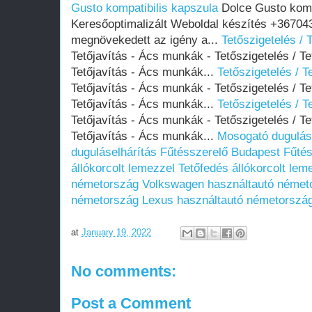
Gusto kompatibilis kapszula
Dolce Gusto komp
Keresőoptimalizált Weboldal készítés +36704
megnövekedett az igény a...
Tetőszigetelés / T
Tetőjavítás - Ács munkák - Tetőszigetelés / Tet
Tetőjavítás - Ács munkák...
Tetőszigetelés / Te
Tetőjavítás - Ács munkák - Tetőszigetelés / Tet
Tetőjavítás - Ács munkák...
Tetőszigetelés / Te
Tetőjavítás - Ács munkák - Tetőszigetelés / Tet
Tetőjavítás - Ács munkák...
Mosogató dugulás
duguláselhárítás
Fűtésszerelő Budapest
Fűtés
állókorcolt lemezzel
Tetőfedés állókorcolt lem
németország
Volkswagen használtautó német
németország
Lexus használtautó németorszá
at
January 19, 2022
No comments:
Post a Comment