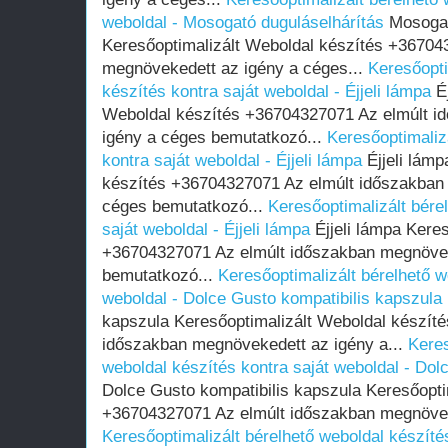
weboldal - Mosogató duguláselhárítás
Mosogat
Keresőoptimalizált Weboldal készítés +36704
megnövekedett az igény a céges...
Keresőopti
készítés kontra saját weboldal - Éjjeli lámpa
Éj
Weboldal készítés +36704327071 Az elmúlt i
igény a céges bemutatkozó...
Keresőoptimaliz
kontra saját weboldal - Éjjeli lámpa
Éjjeli lámp
készítés +36704327071 Az elmúlt időszakban
céges bemutatkozó...
Keresőoptimalizált bére
saját weboldal - Éjjeli lámpa
Éjjeli lámpa Kere
+36704327071 Az elmúlt időszakban megnövek
bemutatkozó...
Keresőoptimalizált bérelhető w
weboldal - Dolce Gusto kompatibilis kapszula
kapszula Keresőoptimalizált Weboldal készít
időszakban megnövekedett az igény a...
Keres
weboldal készítés kontra saját weboldal - Dol
Dolce Gusto kompatibilis kapszula Keresőopti
+36704327071 Az elmúlt időszakban megnöveke
Keresőoptimalizált bérelhető weboldal készíté