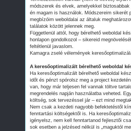
módszerek és elvek, amelyekkel biztosabbak 
én magam is használok. Módszereim sikerét p
megbízóim weboldalai az általuk meghatározot
találatok között jelennek meg.
Függetlenül attól, hogy bérelhető weboldal kés
honlapon gondolkozol – sikereid megnövelésé
feltétlenül javaslom.
Kamagra zselé vélemények keresőoptimalizál
A keresőoptimalizált bérelhető weboldal ké
Ha keresőoptimalizált bérelhető weboldal kész
időt és pénzt spórolsz meg a project kezdeté
van, hogy már teljesen fel vannak töltve tart
megrendelés napján használatba veheted. Egy 
költség, sok tervezéssel jár – ezt mind megtak
Nem csak a kezdeti nagyobb befektetéstől k
fenntartási költségektől is. Ha keresőoptimali
igényelsz, nem kell fenntartanod fejlesztői cs
sok esetben a jelzésed nélkül is „maguktól m