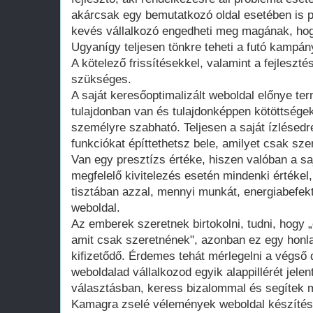
akárcsak egy bemutatkozó oldal esetében is 
kevés vállalkozó engedheti meg magának, hogy
Ugyanígy teljesen tönkre teheti a futó kampán
A kötelező frissítésekkel, valamint a fejleszté
szükséges.
A saját keresőoptimalizált weboldal előnye te
tulajdonban van és tulajdonképpen kötöttsége
személyre szabható. Teljesen a saját ízlésedr
funkciókat építtethetsz bele, amilyet csak szer
Van egy presztízs értéke, hiszen valóban a saj
megfelelő kivitelezés esetén mindenki értékel
tisztában azzal, mennyi munkát, energiabefekte
weboldal.
Az emberek szeretnek birtokolni, tudni, hogy 
amit csak szeretnének", azonban ez egy honla
kifizetődő. Érdemes tehát mérlegelni a végső d
weboldalad vállalkozod egyik alappillérét jelen
választásban, keress bizalommal és segítek m
Kamagra zselé vélemények weboldal készítés