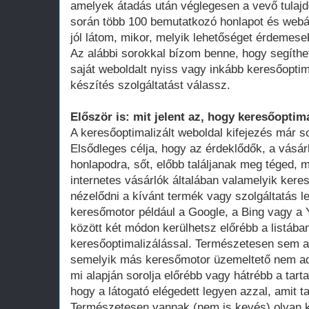
amelyek átadás után véglegesen a vevő tula
során több 100 bemutatkozó honlapot és webá
jól látom, mikor, melyik lehetőséget érdemese
Az alábbi sorokkal bízom benne, hogy segíthe
saját weboldalt nyiss vagy inkább keresőoptim
készítés szolgáltatást válassz.
Először is: mit jelent az, hogy keresőoptima
A keresőoptimalizált weboldal kifejezés már 
Elsődleges célja, hogy az érdeklődők, a vásár
honlapodra, sőt, előbb találjanak meg téged, 
internetes vásárlók általában valamelyik ker
nézelődni a kívánt termék vagy szolgáltatás le
keresőmotor például a Google, a Bing vagy a Y
között két módon kerülhetsz előrébb a listában
keresőoptimalizálással. Természetesen sem a
semelyik más keresőmotor üzemeltető nem adot
mi alapján sorolja előrébb vagy hátrébb a tarta
hogy a látogató elégedett legyen azzal, amit ta
Természetesen vannak (nem is kevés) olyan k