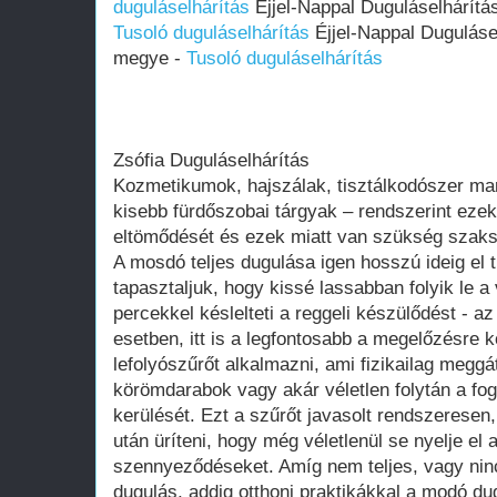
duguláselhárítás
Éjjel-Nappal Duguláselhárítá
Tusoló duguláselhárítás
Éjjel-Nappal Duguláse
megye -
Tusoló duguláselhárítás
Zsófia Duguláselhárítás
Kozmetikumok, hajszálak, tisztálkodószer mar
kisebb fürdőszobai tárgyak – rendszerint ez
eltömődését és ezek miatt van szükség szaks
A mosdó teljes dugulása igen hosszú ideig el 
tapasztaljuk, hogy kissé lassabban folyik le 
percekkel késlelteti a reggeli készülődést - 
esetben, itt is a legfontosabb a megelőzésre 
lefolyószűrőt alkalmazni, ami fizikailag meggát
körömdarabok vagy akár véletlen folytán a fo
kerülését. Ezt a szűrőt javasolt rendszerese
után üríteni, hogy még véletlenül se nyelje el a
szennyeződéseket. Amíg nem teljes, vagy nin
dugulás, addig otthoni praktikákkal a modó du