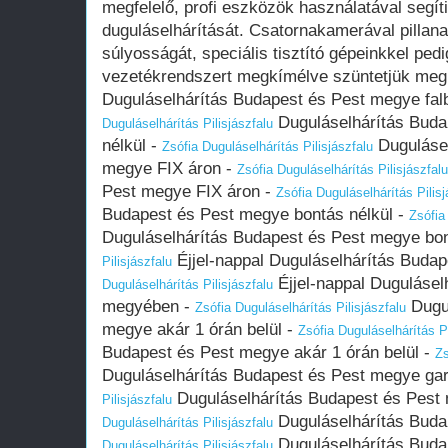
megfelelő, profi eszközök használatával segí
duguláselhárítását. Csatornakamerával pillana
súlyosságát, speciális tisztító gépeinkkel ped
vezetékrendszert megkímélve szüntetjük meg 
Duguláselhárítás Budapest és Pest megye falb
Duguláselhárítás Buda
Duguláselhárítás Pilisjászfalu
nélkül -
Dugulásel
Zsófia Duguláselhárítás Pilisjászfalu
megye FIX áron -
Zsófia Duguláselhárítás Pilisjászfalu
Pest megye FIX áron -
Zsófia Duguláselhárítás Pilisj
Budapest és Pest megye bontás nélkül -
Zsófia
Duguláselhárítás Budapest és Pest megye bon
Éjjel-nappal Duguláselhárítás Buda
Pilisjászfalu
Éjjel-nappal Dugulásel
Duguláselhárítás Pilisjászfalu
megyében -
Dugul
Zsófia Duguláselhárítás Pilisjászfalu
megye akár 1 órán belül -
Zsófia Duguláselhárítás Pi
Budapest és Pest megye akár 1 órán belül -
Zs
Duguláselhárítás Budapest és Pest megye gar
Duguláselhárítás Budapest és Pest 
Pilisjászfalu
Duguláselhárítás Buda
Duguláselhárítás Pilisjászfalu
Duguláselhárítás Buda
Duguláselhárítás Pilisjászfalu