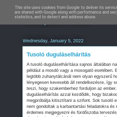
This site uses cookies from Google to deliver its servic
are shared with Google along with performance and secu
Komplex Web+
statistics, and to detect and address abuse.
Wednesday, January 5, 2022
Tusoló duguláselhárítás
A tusoló duguláselhárítása sajnos általában na
például a mosdó vagy a mosogató esetében. E
legtöbb zuhanytálcánál nem olyan egyszerű hoz
lényegesen kevesebb áll rendelkezésre, így s
teszi, hogy szakemberhez forduljon az ember.
duguláselhárítás azzal kezdődik, hogy bizak
megpróbálja kitisztítani a szifont. Sok tusoló
nem gondoltak a karbantartási feladatokra és 
érdemes megjegyezni és fürdőszoba tervezésn