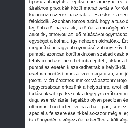
típusú zuhanytálcát építsen be, amelynél ez a
általános praktikák közül marad tehát a forró
különböző szerek használata. Ezekkel szere
feloldódik. Azonban fontos tudni, hogy a tuso
legtöbbször hajszálak, szőrök, a mosógépbő
alkotják, amelyek az idő múlásával egymásba
egységet alkotnak, így nehezen oldhatóak. Ér
megpróbálni nagyobb nyomású zuhanycsővel fe
pumpát azonban körültekintően szabad csak a
lefolyórendszer nem betonba épített, akkor a fl
pumpálás esetén kiszakadhatnak a helyükről. 
esetben bontási munkát von maga után, ami j
jelent. Miért érdemes minket választani? Beje
leggyorsabban érkezünk a helyszínre, ahol lel
tudásunkkal igyekszünk a legegyszerűbben me
duguláselhárítását, legalább olyan precízen és
otthonunkban történt volna a baj. Ipari, kifejeze
speciális felszereléseinkkel sokszor még a l
is könnyedén elvégezzük, elkerülve a költség