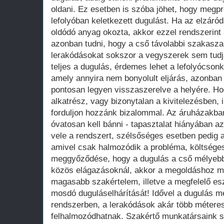
oldani. Ez esetben is szóba jöhet, hogy megpró
lefolyóban keletkezett dugulást. Ha az elzá
oldódó anyag okozta, akkor ezzel rendszerint
azonban tudni, hogy a cső távolabbi szakasza
lerakódásokat sokszor a vegyszerek sem tudjá
teljes a dugulás, érdemes lehet a lefolyócsonk
amely annyira nem bonyolult eljárás, azonban 
pontosan legyen visszaszerelve a helyére. H
alkatrész, vagy bizonytalan a kivitelezésben,
forduljon hozzánk bizalommal. Az áruházakb
óvatosan kell bánni - tapasztalat hiányában 
vele a rendszert, szélsőséges esetben pedig a
amivel csak halmozódik a probléma, költsége
meggyőződése, hogy a dugulás a cső mélyebb p
közös elágazásoknál, akkor a megoldáshoz 
magasabb szakértelem, illetve a megfelelő e
mosdó duguláselhárítását! Idővel a dugulás m
rendszerben, a lerakódások akár több métere
felhalmozódhatnak. Szakértő munkatársaink s