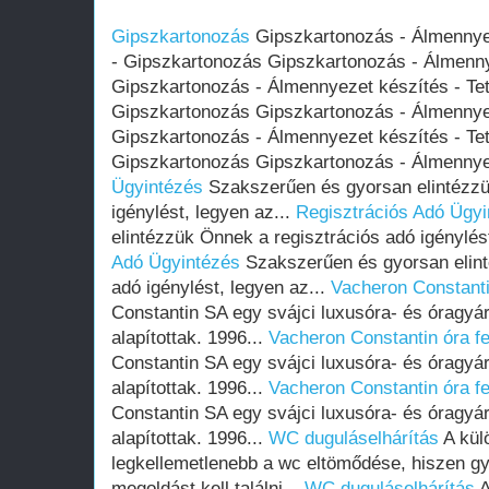
Gipszkartonozás
Gipszkartonozás - Álmennyez
- Gipszkartonozás Gipszkartonozás - Álmenn
Gipszkartonozás - Álmennyezet készítés - Tet
Gipszkartonozás Gipszkartonozás - Álmennye
Gipszkartonozás - Álmennyezet készítés - Tet
Gipszkartonozás Gipszkartonozás - Álmennye
Ügyintézés
Szakszerűen és gyorsan elintézzü
igénylést, legyen az...
Regisztrációs Adó Ügyi
elintézzük Önnek a regisztrációs adó igénylés
Adó Ügyintézés
Szakszerűen és gyorsan elint
adó igénylést, legyen az...
Vacheron Constanti
Constantin SA egy svájci luxusóra- és óragyá
alapítottak. 1996...
Vacheron Constantin óra fe
Constantin SA egy svájci luxusóra- és óragyá
alapítottak. 1996...
Vacheron Constantin óra fe
Constantin SA egy svájci luxusóra- és óragyá
alapítottak. 1996...
WC duguláselhárítás
A kül
legkellemetlenebb a wc eltömődése, hiszen gya
megoldást kell találni...
WC duguláselhárítás
A