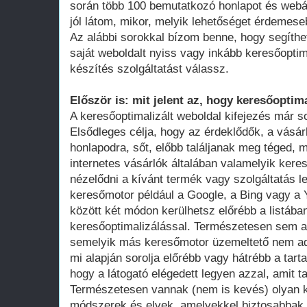
során több 100 bemutatkozó honlapot és webá
jól látom, mikor, melyik lehetőséget érdemese
Az alábbi sorokkal bízom benne, hogy segíthe
saját weboldalt nyiss vagy inkább keresőoptim
készítés szolgáltatást válassz.
Először is: mit jelent az, hogy keresőoptima
A keresőoptimalizált weboldal kifejezés már 
Elsődleges célja, hogy az érdeklődők, a vásár
honlapodra, sőt, előbb találjanak meg téged, 
internetes vásárlók általában valamelyik ker
nézelődni a kívánt termék vagy szolgáltatás le
keresőmotor például a Google, a Bing vagy a Y
között két módon kerülhetsz előrébb a listában
keresőoptimalizálással. Természetesen sem a
semelyik más keresőmotor üzemeltető nem adot
mi alapján sorolja előrébb vagy hátrébb a tarta
hogy a látogató elégedett legyen azzal, amit ta
Természetesen vannak (nem is kevés) olyan k
módszerek és elvek, amelyekkel biztosabbak 