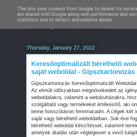
This site uses cookies from Google to deliver its servic
are shared with Google along with performance and secu
Komplex Web+
statistics, and to detect and address abuse.
Thursday, January 27, 2022
Keresőoptimalizált bérelhető web
saját weboldal - Gipszkartonozás
Gipszkartonozás Keresőoptimalizált Webolda
Az elmúlt időszakban megnövekedett az igén
weboldalakra, valamint a webáruházakra, his
szolgáltató vagy termékeket értékesítő, aki on
lenne hosszútávon fennmaradni. A cégek két i
saját vagy bérelhető weboldalban. Sok éve fo
bérelhető weboldal készítéssel, valamint term
amelyek átadás után véglegesen a vevő tula