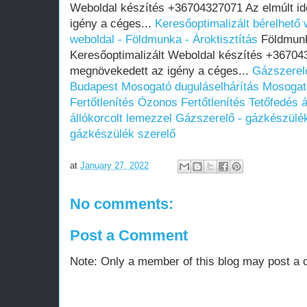
Weboldal készítés +36704327071 Az elmúlt i
igény a céges...
Keresőoptimalizált bérelhető 
weboldal - Földmunka - Ároktisztítás
Földmunka
Keresőoptimalizált Weboldal készítés +36704
megnövekedett az igény a céges...
Gázszerel
Budapest
Mosogató duguláselhárítás
Mosogató
Fertőtlenítés
Ózonos Fertőtlenítés
Tetőfedés á
állókorcolt lemezzel
Gázszerelő - gázkészülék
gázkészülék szerelő
at
January 27, 2022
No comments:
Post a Comment
Note: Only a member of this blog may post a