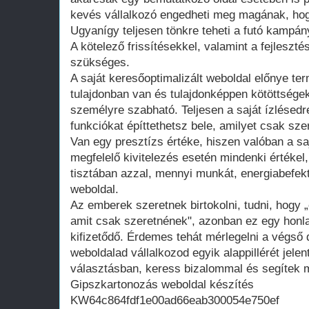
kevés vállalkozó engedheti meg magának, hogy
Ugyanígy teljesen tönkre teheti a futó kampán
A kötelező frissítésekkel, valamint a fejleszté
szükséges.
A saját keresőoptimalizált weboldal előnye te
tulajdonban van és tulajdonképpen kötöttsége
személyre szabható. Teljesen a saját ízlésedr
funkciókat építtethetsz bele, amilyet csak szer
Van egy presztízs értéke, hiszen valóban a saj
megfelelő kivitelezés esetén mindenki értékel
tisztában azzal, mennyi munkát, energiabefekte
weboldal.
Az emberek szeretnek birtokolni, tudni, hogy 
amit csak szeretnének", azonban ez egy honla
kifizetődő. Érdemes tehát mérlegelni a végső d
weboldalad vállalkozod egyik alappillérét jelen
választásban, keress bizalommal és segítek m
Gipszkartonozás weboldal készítés
KW64c864fdf1e00ad66eab300054e750ef