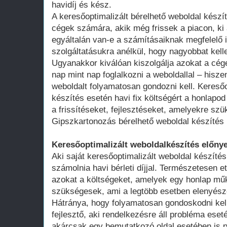
havidíj és kész.
A keresőoptimalizált bérelhető weboldal kész
cégek számára, akik még frissek a piacon, ki 
egyáltalán van-e a számításaiknak megfelelő 
szolgáltatásukra anélkül, hogy nagyobbat kell
Ugyanakkor kiválóan kiszolgálja azokat a cég
nap mint nap foglalkozni a weboldallal – hisze
weboldalt folyamatosan gondozni kell. Keresőo
készítés esetén havi fix költségért a honlap
a frissítéseket, fejlesztéseket, amelyekre szü
Gipszkartonozás bérelhető weboldal készítés
Keresőoptimalizált weboldalkészítés előnye
Aki saját keresőoptimalizált weboldal készítés
számolnia havi bérleti díjjal. Természetesen ett
azokat a költségeket, amelyek egy honlap műk
szükségesek, ami a legtöbb esetben elenyésző
Hátránya, hogy folyamatosan gondoskodni kell
fejlesztő, aki rendelkezésre áll probléma ese
akárcsak egy bemutatkozó oldal esetében is 