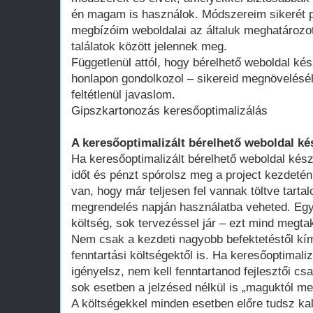
én magam is használok. Módszereim sikerét p
megbízóim weboldalai az általuk meghatározot
találatok között jelennek meg.
Függetlenül attól, hogy bérelhető weboldal kés
honlapon gondolkozol – sikereid megnövelésé
feltétlenül javaslom.
Gipszkartonozás keresőoptimalizálás
A keresőoptimalizált bérelhető weboldal ké
Ha keresőoptimalizált bérelhető weboldal kész
időt és pénzt spórolsz meg a project kezdeté
van, hogy már teljesen fel vannak töltve tart
megrendelés napján használatba veheted. Egy 
költség, sok tervezéssel jár – ezt mind megtak
Nem csak a kezdeti nagyobb befektetéstől k
fenntartási költségektől is. Ha keresőoptimali
igényelsz, nem kell fenntartanod fejlesztői cs
sok esetben a jelzésed nélkül is „maguktól m
A költségekkel minden esetben előre tudsz kal