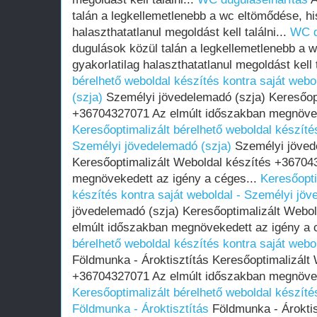
talán a legkellemetlenebb a wc eltömődése, hi
halaszthatatlanul megoldást kell találni...
WC d
dugulások közül talán a legkellemetlenebb a 
gyakorlatilag halaszthatatlanul megoldást kell t
bérelhető weboldal készítés kontra saját web
(szja)
Személyi jövedelemadó (szja) Keresőopt
+36704327071 Az elmúlt időszakban megnöveke
Keresőoptimalizált bérelhető weboldal készítés
Személyi jövedelemadó (szja)
Személyi jöved
Keresőoptimalizált Weboldal készítés +36704
megnövekedett az igény a céges...
Keresőopti
készítés kontra saját weboldal - Személyi jöv
jövedelemadó (szja) Keresőoptimalizált Webo
elmúlt időszakban megnövekedett az igény a 
bérelhető weboldal készítés kontra saját webo
Földmunka - Ároktisztítás Keresőoptimalizált
+36704327071 Az elmúlt időszakban megnöveke
Keresőoptimalizált bérelhető weboldal készítés
Földmunka - Ároktisztítás
Földmunka - Ároktis